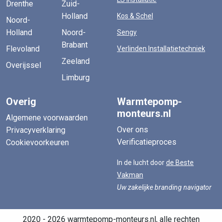
Drenthe
Zuid-
Holland
Kos & Schel
Noord-
Holland
Noord-
Sengy
Brabant
Flevoland
Verlinden Installatietechniek
Zeeland
Overijssel
Limburg
Overig
Warmtepomp-
monteurs.nl
Algemene voorwaarden
Over ons
Privacyverklaring
Verificatieproces
Cookievoorkeuren
In de lucht door
de Beste
Vakman
Uw zakelijke branding navigator
2020 - 2026 warmtepomp-monteurs.nl, alle rechten