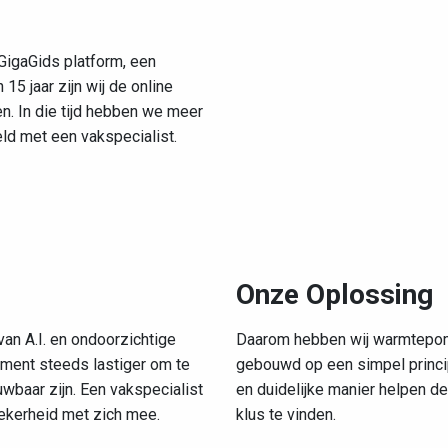
GigaGids platform, een
15 jaar zijn wij de online
n. In die tijd hebben we meer
d met een vakspecialist.
Onze Oplossing
an A.I. en ondoorzichtige
Daarom hebben wij warmtepomp
ument steeds lastiger om te
gebouwd op een simpel princ
uwbaar zijn. Een vakspecialist
en duidelijke manier helpen de
zekerheid met zich mee.
klus te vinden.