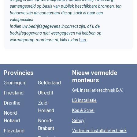
samengesteld op basis van publiek beschikbare bronnen, ten
behoeve van de consument die op zoek is naar een
vakspecialist.
Indien uw bedrijfsgegevens incorrect zijn, of u de
bedrijfsgegevens niet weergegeven wil hebben op
warmtepomp-monteurs.nl, klikt u dan
hier
.
Provincies
Nieuw vermelde
monteurs
Groningen
Gelderland
GvL Installatietechniek B.V.
Friesland
Utrecht
LS installatie
Drenthe
Zuid-
Holland
Kos & Schel
Noord-
Holland
Noord-
Sengy
Brabant
Flevoland
Verlinden Installatietechniek