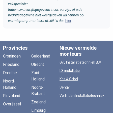
vakspecialist.
Indien uw bedrijfsgegevens incorrect zijn, of u de
bedrijfsgegevens niet weergegeven wil hebben op
warmtepomp-monteurs.nl, klikt u dan
hier
.
Provincies
Nieuw vermelde
monteurs
Groningen
Gelderland
GvL Installatietechniek B.V.
Friesland
Utrecht
LS installatie
Drenthe
Zuid-
Holland
Kos & Schel
Noord-
Holland
Noord-
Sengy
Brabant
Flevoland
Verlinden Installatietechniek
Zeeland
Overijssel
Limburg