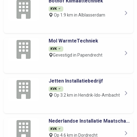
Bothof Klimaattechniek
KVK
Op 1.9 km in Alblasserdam
Mol WarmteTechniek
KVK
Gevestigd in Papendrecht
Jetten Installatiebedrijf
KVK
Op 3.2 km in Hendrik-Ido-Ambacht
Nederlandse Installatie Maatscha...
KVK
Op 4.6 km in Dordrecht