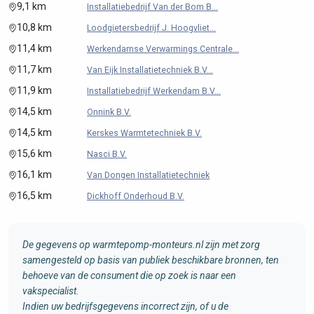
9,1 km
Installatiebedrijf Van der Bom B...
10,8 km
Loodgietersbedrijf J. Hoogvliet...
11,4 km
Werkendamse Verwarmings Centrale...
11,7 km
Van Eijk Installatietechniek B.V...
11,9 km
Installatiebedrijf Werkendam B.V...
14,5 km
Onnink B.V.
14,5 km
Kerskes Warmtetechniek B.V.
15,6 km
Nasci B.V.
16,1 km
Van Dongen Installatietechniek
16,5 km
Dickhoff Onderhoud B.V.
De gegevens op warmtepomp-monteurs.nl zijn met zorg
samengesteld op basis van publiek beschikbare bronnen, ten
behoeve van de consument die op zoek is naar een
vakspecialist.
Indien uw bedrijfsgegevens incorrect zijn, of u de