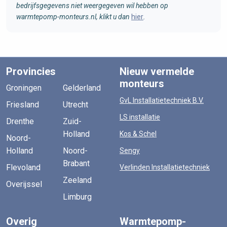
bedrijfsgegevens niet weergegeven wil hebben op
warmtepomp-monteurs.nl, klikt u dan
hier
.
Provincies
Nieuw vermelde
monteurs
Groningen
Gelderland
GvL Installatietechniek B.V.
Friesland
Utrecht
LS installatie
Drenthe
Zuid-
Holland
Kos & Schel
Noord-
Holland
Noord-
Sengy
Brabant
Flevoland
Verlinden Installatietechniek
Zeeland
Overijssel
Limburg
Overig
Warmtepomp-