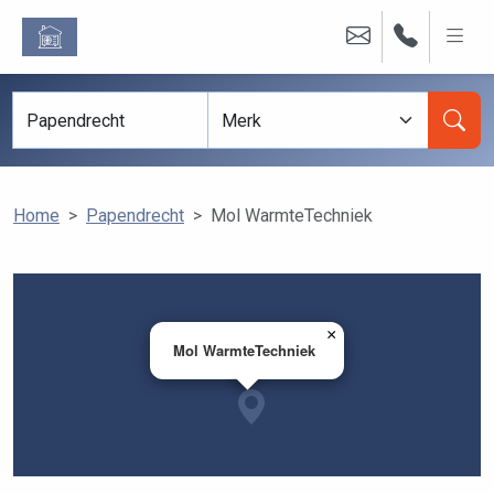
Home
Papendrecht
Mol WarmteTechniek
×
Mol WarmteTechniek