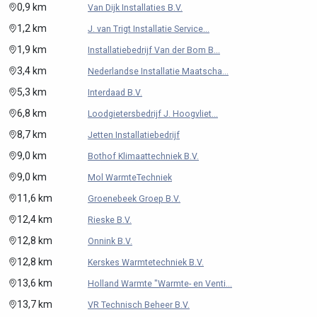
0,9 km
Van Dijk Installaties B.V.
1,2 km
J. van Trigt Installatie Service...
1,9 km
Installatiebedrijf Van der Bom B...
3,4 km
Nederlandse Installatie Maatscha...
5,3 km
Interdaad B.V.
6,8 km
Loodgietersbedrijf J. Hoogvliet...
8,7 km
Jetten Installatiebedrijf
9,0 km
Bothof Klimaattechniek B.V.
9,0 km
Mol WarmteTechniek
11,6 km
Groenebeek Groep B.V.
12,4 km
Rieske B.V.
12,8 km
Onnink B.V.
12,8 km
Kerskes Warmtetechniek B.V.
13,6 km
Holland Warmte "Warmte- en Venti...
13,7 km
VR Technisch Beheer B.V.