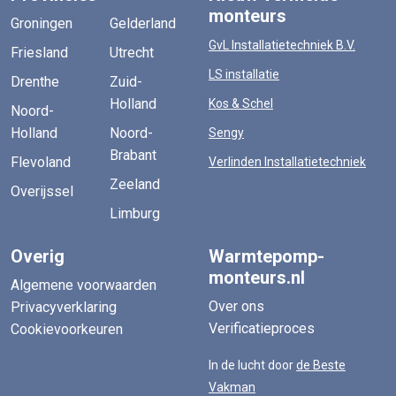
monteurs
Groningen
Gelderland
GvL Installatietechniek B.V.
Friesland
Utrecht
LS installatie
Drenthe
Zuid-
Holland
Kos & Schel
Noord-
Holland
Noord-
Sengy
Brabant
Flevoland
Verlinden Installatietechniek
Zeeland
Overijssel
Limburg
Overig
Warmtepomp-
monteurs.nl
Algemene voorwaarden
Over ons
Privacyverklaring
Verificatieproces
Cookievoorkeuren
In de lucht door
de Beste
Vakman