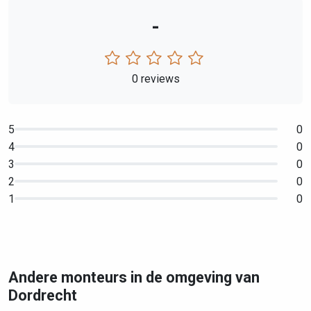
-
0 reviews
5
0
4
0
3
0
2
0
1
0
Andere monteurs in de omgeving van
Dordrecht