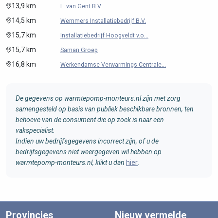
13,9 km
L. van Gent B.V.
14,5 km
Wemmers Installatiebedrijf B.V.
15,7 km
Installatiebedrijf Hoogveldt v.o...
15,7 km
Saman Groep
16,8 km
Werkendamse Verwarmings Centrale...
De gegevens op warmtepomp-monteurs.nl zijn met zorg
samengesteld op basis van publiek beschikbare bronnen, ten
behoeve van de consument die op zoek is naar een
vakspecialist.
Indien uw bedrijfsgegevens incorrect zijn, of u de
bedrijfsgegevens niet weergegeven wil hebben op
warmtepomp-monteurs.nl, klikt u dan
hier
.
Provincies
Nieuw vermelde