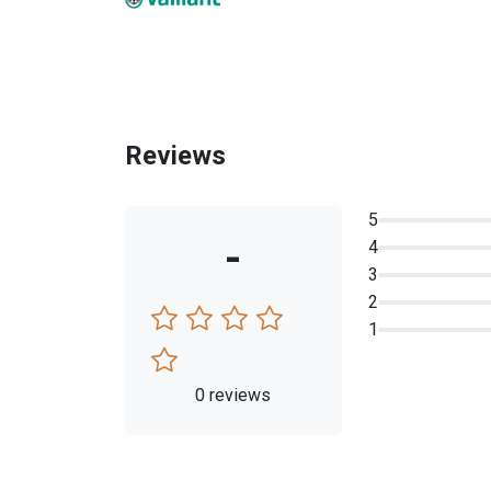
Reviews
5
-
4
3
2
1
0 reviews