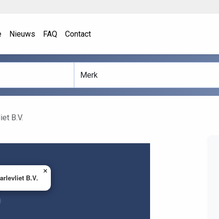
e
Nieuws
FAQ
Contact
iet B.V.
×
arlevliet B.V.