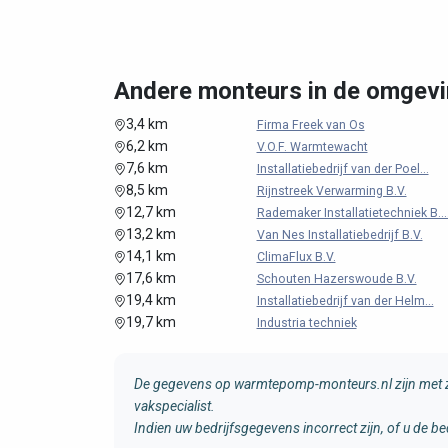
Andere monteurs in de omgev
3,4 km
Firma Freek van Os
6,2 km
V.O.F. Warmtewacht
7,6 km
Installatiebedrijf van der Poel...
8,5 km
Rijnstreek Verwarming B.V.
12,7 km
Rademaker Installatietechniek B...
13,2 km
Van Nes Installatiebedrijf B.V.
14,1 km
ClimaFlux B.V.
17,6 km
Schouten Hazerswoude B.V.
19,4 km
Installatiebedrijf van der Helm...
19,7 km
Industria techniek
De gegevens op warmtepomp-monteurs.nl zijn met zo
vakspecialist.
Indien uw bedrijfsgegevens incorrect zijn, of u de