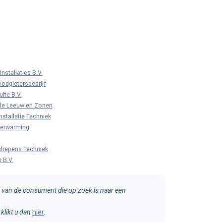
nstallaties B.V.
odgietersbedrijf
lte B.V.
de Leeuw en Zonen
stallatie Techniek
erwarming
hepens Techniek
 B.V.
van de consument die op zoek is naar een
klikt u dan
hier
.