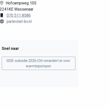
Hofcampweg 105
2241KE Wassenaar
070 511 8586
parlevliet-bv.nl
Snel naar
ISDE-subsidie 2026 | Dit verandert er voor
warmtepompen