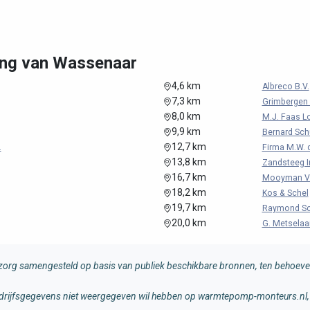
ing van Wassenaar
4,6 km
Albreco B.V.
7,3 km
Grimbergen I
8,0 km
M.J. Faas Lo
9,9 km
Bernard Schu
12,7 km
.
Firma M.W. 
13,8 km
Zandsteeg In
16,7 km
Mooyman V
18,2 km
Kos & Schel
19,7 km
Raymond Sc
20,0 km
G. Metselaar
rg samengesteld op basis van publiek beschikbare bronnen, ten behoeve 
 bedrijfsgegevens niet weergegeven wil hebben op warmtepomp-monteurs.nl, 