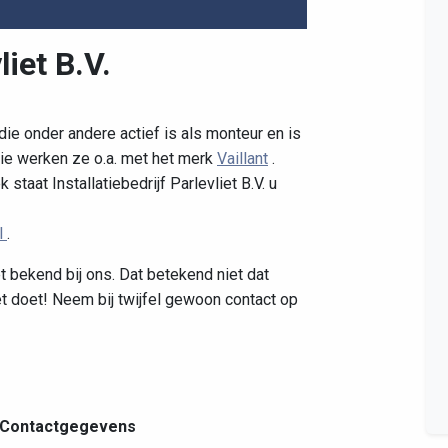
liet B.V.
Leaflet
|
©
OpenStreetMap
contributors
 die onder andere actief is als monteur en is
ie werken ze o.a. met het merk
Vaillant
.
taat Installatiebedrijf Parlevliet B.V. u
l
.
t bekend bij ons. Dat betekend niet dat
iet doet! Neem bij twijfel gewoon contact op
Contactgegevens