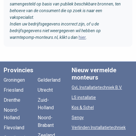
samengesteld op basis van publiek beschikbare bronnen, ten
behoeve van de consument die op zoek is naar een
vakspecialist.
Indien uw bedrijfsgegevens incorrect zijn, of u de
bedrijfsgegevens niet weergegeven wil hebben op
warmtepomp-monteurs.nl, klikt u dan
hier
.
Provincies
Nieuw vermelde
monteurs
Groningen
Gelderland
GvL Installatietechniek B.V.
Friesland
Utrecht
LS installatie
Drenthe
Zuid-
Holland
Kos & Schel
Noord-
Holland
Noord-
Sengy
Brabant
Flevoland
Verlinden Installatietechniek
Zeeland