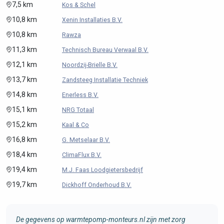
7,5 km
Kos & Schel
10,8 km
Xenin Installaties B.V.
10,8 km
Rawza
11,3 km
Technisch Bureau Verwaal B.V.
12,1 km
Noordzij-Brielle B.V.
13,7 km
Zandsteeg Installatie Techniek
14,8 km
Enerless B.V.
15,1 km
NRG Totaal
15,2 km
Kaal & Co
16,8 km
G. Metselaar B.V.
18,4 km
ClimaFlux B.V.
19,4 km
M.J. Faas Loodgietersbedrijf
19,7 km
Dickhoff Onderhoud B.V.
De gegevens op warmtepomp-monteurs.nl zijn met zorg