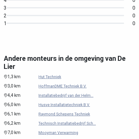
4
0
3
0
2
0
1
0
Andere monteurs in de omgeving van De
Lier
1,3 km
Hut Techniek
3,0 km
HoffmanDME Techniek B.V.
4,4 km
Installatiebedrijf van der Helm...
6,0 km
Husve Installatietechniek B.V.
6,1 km
Raymond Schepens Techniek
6,2 km
Technisch Installatiebedrijf Sch...
7,0 km
Mooyman Verwarming