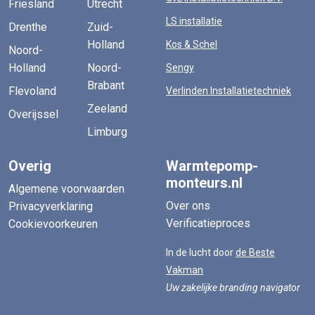
Friesland
Utrecht
LS installatie
Drenthe
Zuid-
Holland
Kos & Schel
Noord-
Holland
Noord-
Sengy
Brabant
Flevoland
Verlinden Installatietechniek
Zeeland
Overijssel
Limburg
Overig
Warmtepomp-
monteurs.nl
Algemene voorwaarden
Over ons
Privacyverklaring
Verificatieproces
Cookievoorkeuren
In de lucht door
de Beste
Vakman
Uw zakelijke branding navigator