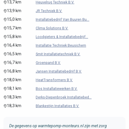
13,7 km
Heuvelrug Techniek B.V.
13,9 km
JR Techniek B.V.
15,0 km
Installatiebedrijf Van Buuren Bu...
15,7 km
Clima Solutions B.V.
15,8 km
Loodgieters & Installatiebedrijf...
16,4 km
Installatie Techniek Beusichem
16,5 km
Smit Installatietechniek B.V.
16,7 km
Groenpand B.V.
16,8 km
Jansen Installatiebedrijf B.V.
18,0 km
HeatTransformers B.V.
18,1 km
Bos Installatiewerken B.V.
18,3 km
Derks-Diepenbroek Installatiebed...
18,3 km
Blankestijn Installaties B.V.
De gegevens op warmtepomp-monteurs.nl zijn met zorg