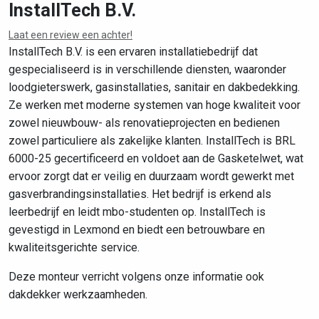
InstallTech B.V.
Laat een review een achter!
Leaflet
|
©
OpenStreetMap
contributors
InstallTech B.V. is een ervaren installatiebedrijf dat
gespecialiseerd is in verschillende diensten, waaronder
loodgieterswerk, gasinstallaties, sanitair en dakbedekking.
Ze werken met moderne systemen van hoge kwaliteit voor
zowel nieuwbouw- als renovatieprojecten en bedienen
zowel particuliere als zakelijke klanten. InstallTech is BRL
6000-25 gecertificeerd en voldoet aan de Gasketelwet, wat
ervoor zorgt dat er veilig en duurzaam wordt gewerkt met
gasverbrandingsinstallaties. Het bedrijf is erkend als
leerbedrijf en leidt mbo-studenten op. InstallTech is
gevestigd in Lexmond en biedt een betrouwbare en
kwaliteitsgerichte service.
Deze monteur verricht volgens onze informatie ook
dakdekker werkzaamheden.