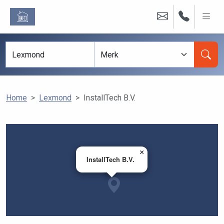
Home
Lexmond
InstallTech B.V.
×
InstallTech B.V.