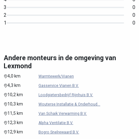
3
0
2
0
1
0
Andere monteurs in de omgeving van
Lexmond
4,0 km
Warmtewerk/Vianen
4,3 km
Gasservice Vianen B.V.
10,2 km
Loodgietersbedrijf Rijnhuis B.V.
10,3 km
Wouterse Installatie & Onderhoud...
11,5 km
Van Schaik Verwarming B.V.
12,3 km
Alpha Ventilatie B.V.
12,9 km
Bogro Snelrewaard B.V.