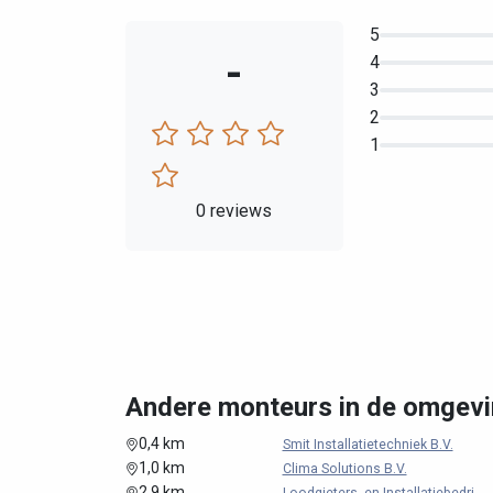
5
-
4
3
2
1
0 reviews
Andere monteurs in de omgevi
0,4 km
Smit Installatietechniek B.V.
1,0 km
Clima Solutions B.V.
2,9 km