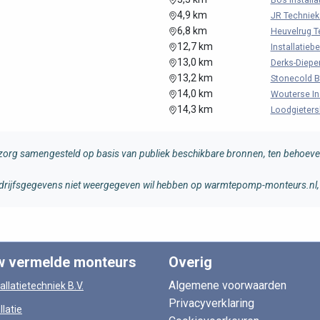
Bos Installa
4,9 km
JR Techniek 
6,8 km
Heuvelrug T
12,7 km
Installatiebe
13,0 km
Derks-Diepen
13,2 km
Stonecold B
14,0 km
Wouterse Ins
14,3 km
Loodgietersb
rg samengesteld op basis van publiek beschikbare bronnen, ten behoeve 
 bedrijfsgegevens niet weergegeven wil hebben op warmtepomp-monteurs.nl, 
w vermelde monteurs
Overig
Algemene voorwaarden
allatietechniek B.V.
Privacyverklaring
llatie