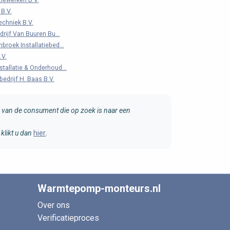
tiewerken B.V.
B.V.
echniek B.V.
drijf Van Buuren Bu...
broek Installatiebed...
.V.
tallatie & Onderhoud...
edrijf H. Baas B.V.
van de consument die op zoek is naar een
klikt u dan
hier
.
Warmtepomp-monteurs.nl
Over ons
Verificatieproces