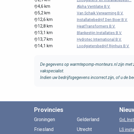
Loodgieters- en Installatiebedri...
4,6 km
Alpha Ventilatie B.V.
5,2 km
Van Schaik Verwarming B.V.
12,6 km
Installatiebedrijf Den Boer B.V.
12,8 km
HeatTransformers B.V.
13,1 km
Blankestijn Installaties B.V.
13,7 km
Hydrotec International B.V.
14,1 km
Loodgietersbedrijf Rijnhuis B.V.
De gegevens op warmtepomp-monteurs.nl zijn met zo
vakspecialist.
Indien uw bedrijfsgegevens incorrect zijn, of u de
Provincies
Nieu
Groningen
Gelderland
GvL Inst
Friesland
Utrecht
LS insta