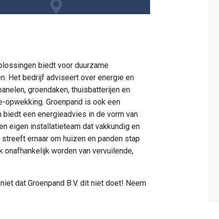
Leaflet
|
©
OpenStreetMap
contributors
loplossingen biedt voor duurzame
. Het bedrijf adviseert over energie en
nelen, groendaken, thuisbatterijen en
ie-opwekking. Groenpand is ook een
 biedt een energieadvies in de vorm van
een eigen installatieteam dat vakkundig en
d streeft ernaar om huizen en panden stap
jk onafhankelijk worden van vervuilende,
niet dat Groenpand B.V. dit niet doet! Neem