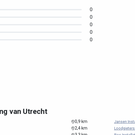
0
0
0
0
0
ng van Utrecht
0,9 km
Jansen Instal
2,4 km
Loodgieters &
3,3 km