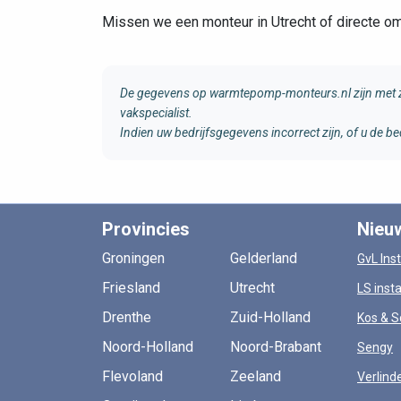
Missen we een monteur in Utrecht of directe 
De gegevens op warmtepomp-monteurs.nl zijn met zo
vakspecialist.
Indien uw bedrijfsgegevens incorrect zijn, of u de
Provincies
Nieu
Groningen
Gelderland
GvL Inst
Friesland
Utrecht
LS insta
Drenthe
Zuid-Holland
Kos & S
Noord-Holland
Noord-Brabant
Sengy
Flevoland
Zeeland
Verlind