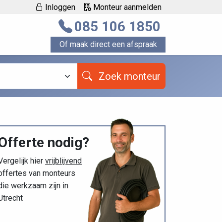
Inloggen
Monteur aanmelden
085 106 1850
Of maak direct een afspraak
Zoek monteur
Offerte nodig?
Vergelijk hier
vrijblijvend
offertes van monteurs
die werkzaam zijn in
Utrecht