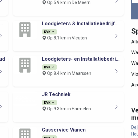
Op 5.9 km in De Meern
..
Loodgieters & Installatiebedrijf...
Sp
KVK
Op 8.1 km in Vleuten
Al
Wa
ud
Loodgieters- en Installatiebedri...
Wa
KVK
Op 8.4 km in Maarssen
Vl
Air
JR Techniek
KVK
Op 9.3 km in Harmelen
Ve
mo
De
Gasservice Vianen
Ho
KVK