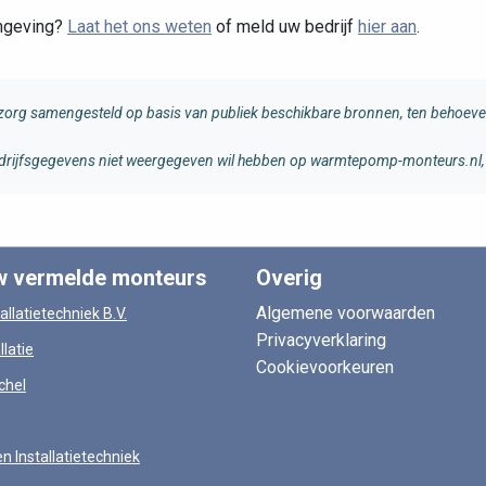
omgeving?
Laat het ons weten
of meld uw bedrijf
hier aan
.
rg samengesteld op basis van publiek beschikbare bronnen, ten behoeve 
 bedrijfsgegevens niet weergegeven wil hebben op warmtepomp-monteurs.nl, 
w vermelde monteurs
Overig
Algemene voorwaarden
allatietechniek B.V.
Privacyverklaring
llatie
Cookievoorkeuren
chel
en Installatietechniek