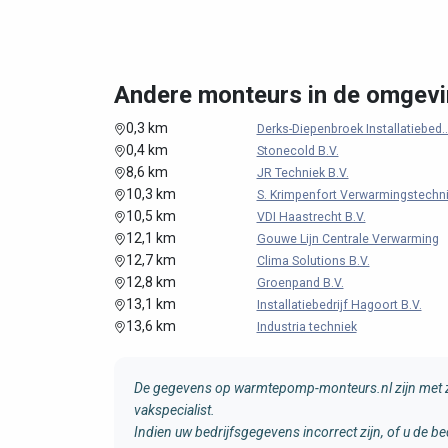
Andere monteurs in de omgev
0,3 km
Derks-Diepenbroek Installatiebed..
0,4 km
Stonecold B.V.
8,6 km
JR Techniek B.V.
10,3 km
S. Krimpenfort Verwarmingstechni.
10,5 km
VDI Haastrecht B.V.
12,1 km
Gouwe Lijn Centrale Verwarming
12,7 km
Clima Solutions B.V.
12,8 km
Groenpand B.V.
13,1 km
Installatiebedrijf Hagoort B.V.
13,6 km
Industria techniek
De gegevens op warmtepomp-monteurs.nl zijn met zo
vakspecialist.
Indien uw bedrijfsgegevens incorrect zijn, of u de