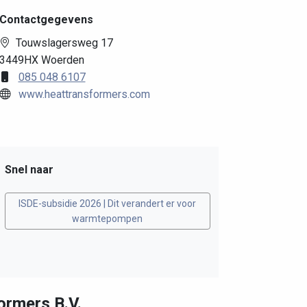
Contactgegevens
Touwslagersweg 17
3449HX Woerden
085 048 6107
www.heattransformers.com
Snel naar
ISDE-subsidie 2026 | Dit verandert er voor
warmtepompen
ormers B.V.