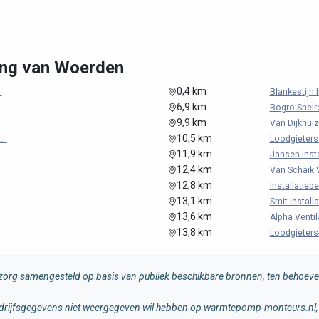
ing van Woerden
0,4 km
.
Blankestijn I
6,9 km
Bogro Snelr
9,9 km
Van Dijkhui
10,5 km
..
Loodgieters &
11,9 km
Jansen Instal
12,4 km
Van Schaik 
12,8 km
Installatiebe
13,1 km
Smit Installa
13,6 km
Alpha Ventila
13,8 km
Loodgieters- 
rg samengesteld op basis van publiek beschikbare bronnen, ten behoeve 
 bedrijfsgegevens niet weergegeven wil hebben op warmtepomp-monteurs.nl, 