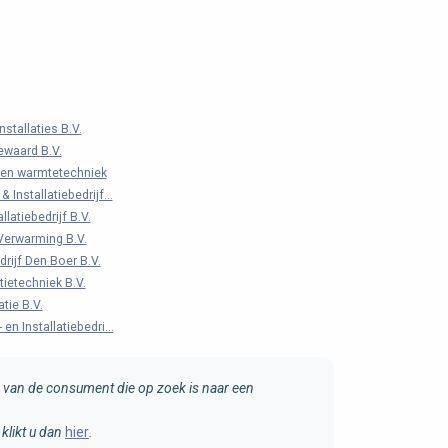
nstallaties B.V.
ewaard B.V.
zen warmtetechniek
 Installatiebedrijf...
latiebedrijf B.V.
Verwarming B.V.
drijf Den Boer B.V.
tietechniek B.V.
tie B.V.
en Installatiebedri...
van de consument die op zoek is naar een
klikt u dan
hier
.