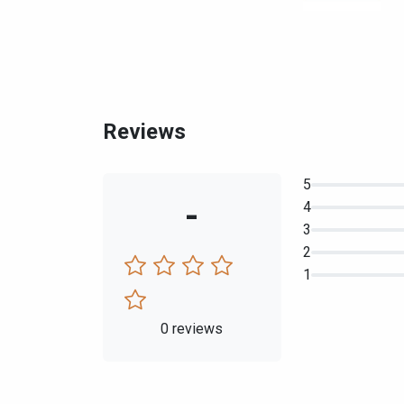
Reviews
5
-
4
3
2
1
0 reviews