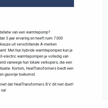
Leaflet
|
©
OpenStreetMap
contributors
stallatie van een warmtepomp?
an 5 jaar ervaring en heeft ruim 7.000
dt keuze uit verschillende A-merken
ent. Met hun hybride warmtepompen kun je
all-electric warmtepompen je volledig van
kend vanwege hun lokale verkopers, die een
tuatie. Kortom, HeatTransformers biedt een
en gasvrije toekomst.
niet dat HeatTransformers B.V. dit niet doet!
 na!