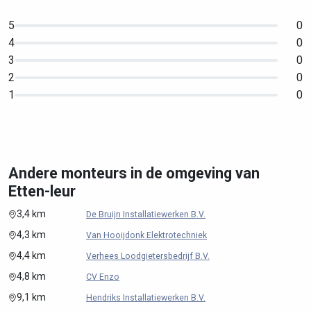
5
0
4
0
3
0
2
0
1
0
Andere monteurs in de omgeving van
Etten-leur
3,4 km
De Bruijn Installatiewerken B.V.
4,3 km
Van Hooijdonk Elektrotechniek
4,4 km
Verhees Loodgietersbedrijf B.V.
4,8 km
CV Enzo
9,1 km
Hendriks Installatiewerken B.V.