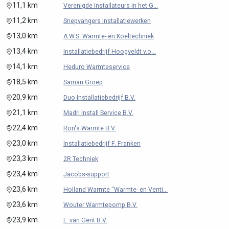
11,1 km
Verenigde Installateurs in het G...
11,2 km
Snepvangers Installatiewerken
13,0 km
A.W.S. Warmte- en Koeltechniek
13,4 km
Installatiebedrijf Hoogveldt v.o...
14,1 km
Heduro Warmteservice
18,5 km
Saman Groep
20,9 km
Duo Installatiebedrijf B.V.
21,1 km
Madri Install Service B.V.
22,4 km
Ron's Warmte B.V.
23,0 km
Installatiebedrijf F. Franken
23,3 km
2R Techniek
23,4 km
Jacobs-support
23,6 km
Holland Warmte "Warmte- en Venti...
23,6 km
Wouter Warmtepomp B.V.
23,9 km
L. van Gent B.V.