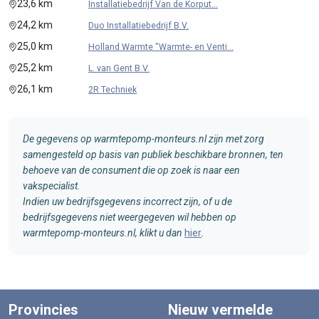
23,6 km
Installatiebedrijf Van de Korput...
24,2 km
Duo Installatiebedrijf B.V.
25,0 km
Holland Warmte "Warmte- en Venti...
25,2 km
L. van Gent B.V.
26,1 km
2R Techniek
De gegevens op warmtepomp-monteurs.nl zijn met zorg
samengesteld op basis van publiek beschikbare bronnen, ten
behoeve van de consument die op zoek is naar een
vakspecialist.
Indien uw bedrijfsgegevens incorrect zijn, of u de
bedrijfsgegevens niet weergegeven wil hebben op
warmtepomp-monteurs.nl, klikt u dan
hier
.
Provincies
Nieuw vermelde