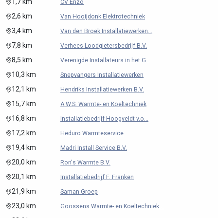
1,7 km
CV Enzo
2,6 km
Van Hooijdonk Elektrotechniek
3,4 km
Van den Broek Installatiewerken...
7,8 km
Verhees Loodgietersbedrijf B.V.
8,5 km
Verenigde Installateurs in het G...
10,3 km
Snepvangers Installatiewerken
12,1 km
Hendriks Installatiewerken B.V.
15,7 km
A.W.S. Warmte- en Koeltechniek
16,8 km
Installatiebedrijf Hoogveldt v.o...
17,2 km
Heduro Warmteservice
19,4 km
Madri Install Service B.V.
20,0 km
Ron's Warmte B.V.
20,1 km
Installatiebedrijf F. Franken
21,9 km
Saman Groep
23,0 km
Goossens Warmte- en Koeltechniek...