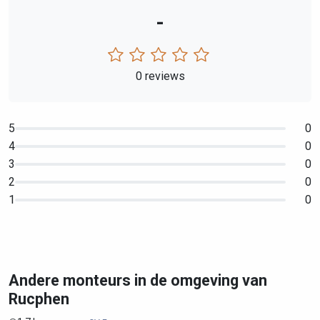
-
0 reviews
5
0
4
0
3
0
2
0
1
0
Andere monteurs in de omgeving van
Rucphen