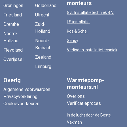
monteurs
Groningen
Gelderland
GvL Installatietechniek B.V.
Friesland
Utrecht
LS installatie
Drenthe
Zuid-
Holland
Kos & Schel
Noord-
Holland
Noord-
Sengy
Brabant
Flevoland
Verlinden Installatietechniek
Zeeland
Overijssel
Limburg
Overig
Warmtepomp-
monteurs.nl
Algemene voorwaarden
Over ons
Privacyverklaring
Verificatieproces
Cookievoorkeuren
In de lucht door
de Beste
Vakman