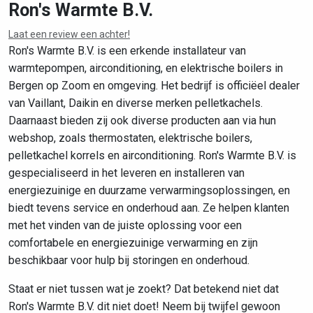
Ron's Warmte B.V.
Laat een review een achter!
Leaflet
|
©
OpenStreetMap
contributors
Ron's Warmte B.V. is een erkende installateur van
warmtepompen, airconditioning, en elektrische boilers in
Bergen op Zoom en omgeving. Het bedrijf is officiëel dealer
van Vaillant, Daikin en diverse merken pelletkachels.
Daarnaast bieden zij ook diverse producten aan via hun
webshop, zoals thermostaten, elektrische boilers,
pelletkachel korrels en airconditioning. Ron's Warmte B.V. is
gespecialiseerd in het leveren en installeren van
energiezuinige en duurzame verwarmingsoplossingen, en
biedt tevens service en onderhoud aan. Ze helpen klanten
met het vinden van de juiste oplossing voor een
comfortabele en energiezuinige verwarming en zijn
beschikbaar voor hulp bij storingen en onderhoud.
Staat er niet tussen wat je zoekt? Dat betekend niet dat
Ron's Warmte B.V. dit niet doet! Neem bij twijfel gewoon