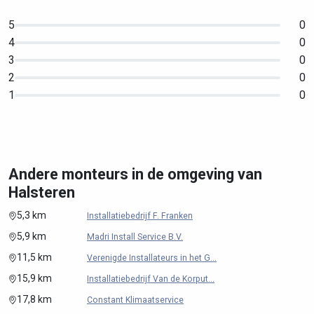
5
0
4
0
3
0
2
0
1
0
Andere monteurs in de omgeving van
Halsteren
5,3 km
Installatiebedrijf F. Franken
5,9 km
Madri Install Service B.V.
11,5 km
Verenigde Installateurs in het G...
15,9 km
Installatiebedrijf Van de Korput...
17,8 km
Constant Klimaatservice