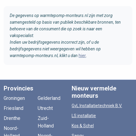
De gegevens op warmtepomp-monteurs.nl zijn met zorg
samengesteld op basis van publiek beschikbare bronnen, ten
behoeve van de consument die op zoek is naar een
vakspecialist.
Indien uw bedrijfsgegevens incorrect zijn, of u de
bedrijfsgegevens niet weergegeven wil hebben op
warmtepomp-monteurs.nl, klikt u dan
hier
.
Provincies
Nieuw vermelde
monteurs
Groningen
Gelderland
GvL Installatietechniek B.V.
Friesland
Utrecht
LS installatie
Drenthe
Zuid-
Holland
Kos & Schel
Noord-
Holland
Noord-
Sengy