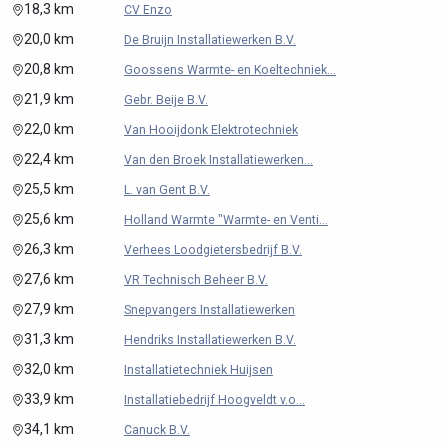
18,3 km
CV Enzo
20,0 km
De Bruijn Installatiewerken B.V.
20,8 km
Goossens Warmte- en Koeltechniek...
21,9 km
Gebr. Beije B.V.
22,0 km
Van Hooijdonk Elektrotechniek
22,4 km
Van den Broek Installatiewerken...
25,5 km
L. van Gent B.V.
25,6 km
Holland Warmte "Warmte- en Venti...
26,3 km
Verhees Loodgietersbedrijf B.V.
27,6 km
VR Technisch Beheer B.V.
27,9 km
Snepvangers Installatiewerken
31,3 km
Hendriks Installatiewerken B.V.
32,0 km
Installatietechniek Huijsen
33,9 km
Installatiebedrijf Hoogveldt v.o...
34,1 km
Canuck B.V.