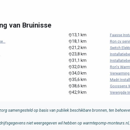
ng van Bruinisse
13,1 km
Faasse Insta
18,1 km
e...
Ron cv serv
21,2 km
Switch Elekt
23,8 km
.
Installatiebe
31,1 km
Installatiebe
32,0 km
Ron's Warmt
34,0 km
Verwarming &
35,6 km
Madri Install
38,6 km
Goossens Wa
42,9 km
Verenigde Ins
rg samengesteld op basis van publiek beschikbare bronnen, ten behoeve 
 bedrijfsgegevens niet weergegeven wil hebben op warmtepomp-monteurs.nl, 