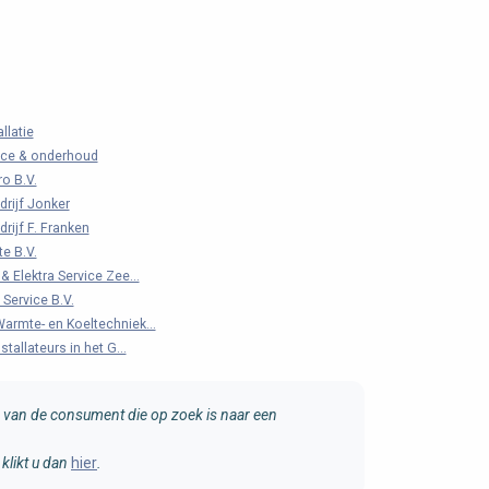
llatie
ice & onderhoud
ro B.V.
drijf Jonker
drijf F. Franken
e B.V.
 Elektra Service Zee...
 Service B.V.
rmte- en Koeltechniek...
tallateurs in het G...
van de consument die op zoek is naar een
klikt u dan
hier
.