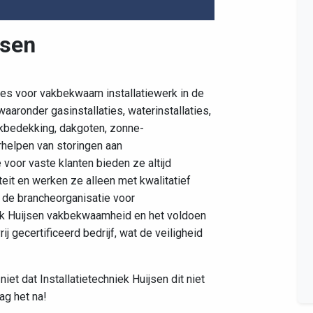
jsen
Leaflet
|
©
OpenStreetMap
contributors
dres voor vakbekwaam installatiewerk in de
aaronder gasinstallaties, waterinstallaties,
dakbedekking, dakgoten, zonne-
rhelpen van storingen aan
voor vaste klanten bieden ze altijd
it en werken ze alleen met kwalitatief
, de brancheorganisatie voor
niek Huijsen vakbekwaamheid en het voldoen
j gecertificeerd bedrijf, wat de veiligheid
iet dat Installatietechniek Huijsen dit niet
ag het na!