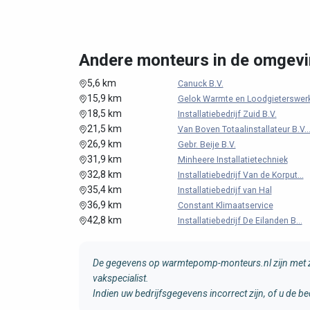
Andere monteurs in de omgevi
5,6 km
Canuck B.V.
15,9 km
Gelok Warmte en Loodgieterswerk
18,5 km
Installatiebedrijf Zuid B.V.
21,5 km
Van Boven Totaalinstallateur B.V..
26,9 km
Gebr. Beije B.V.
31,9 km
Minheere Installatietechniek
32,8 km
Installatiebedrijf Van de Korput...
35,4 km
Installatiebedrijf van Hal
36,9 km
Constant Klimaatservice
42,8 km
Installatiebedrijf De Eilanden B...
De gegevens op warmtepomp-monteurs.nl zijn met zo
vakspecialist.
Indien uw bedrijfsgegevens incorrect zijn, of u de