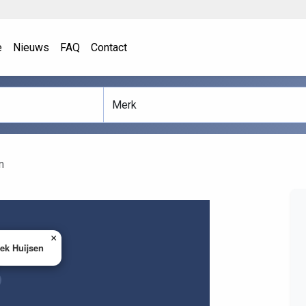
e
Nieuws
FAQ
Contact
n
×
iek Huijsen