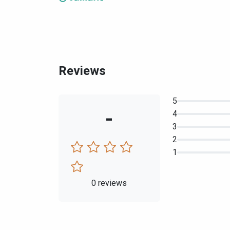
Reviews
5
-
4
3
2
1
0 reviews