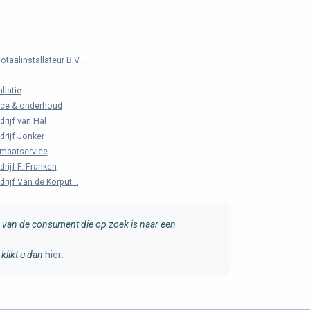
taalinstallateur B.V...
llatie
ice & onderhoud
drijf van Hal
drijf Jonker
imaatservice
drijf F. Franken
drijf Van de Korput...
van de consument die op zoek is naar een
klikt u dan
hier
.