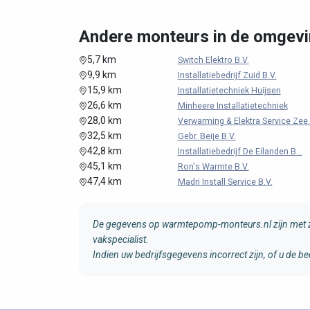
Andere monteurs in de omgevi
5,7 km
Switch Elektro B.V.
9,9 km
Installatiebedrijf Zuid B.V.
15,9 km
Installatietechniek Huijsen
26,6 km
Minheere Installatietechniek
28,0 km
Verwarming & Elektra Service Zee..
32,5 km
Gebr. Beije B.V.
42,8 km
Installatiebedrijf De Eilanden B...
45,1 km
Ron's Warmte B.V.
47,4 km
Madri Install Service B.V.
De gegevens op warmtepomp-monteurs.nl zijn met zo
vakspecialist.
Indien uw bedrijfsgegevens incorrect zijn, of u de