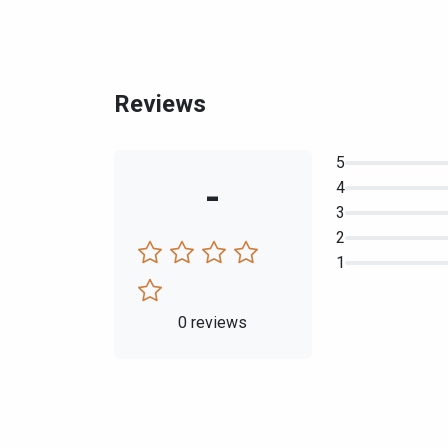
Reviews
5
-
4
3
2
1
0 reviews