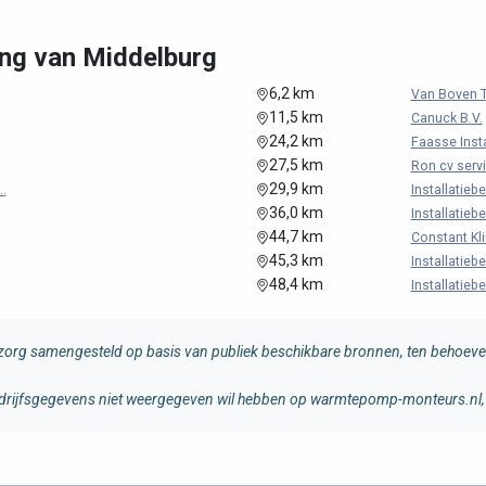
ng van Middelburg
6,2 km
Van Boven To
11,5 km
Canuck B.V.
24,2 km
Faasse Insta
27,5 km
Ron cv serv
29,9 km
.
Installatiebe
36,0 km
Installatiebe
44,7 km
Constant Kl
45,3 km
Installatiebe
48,4 km
Installatiebe
rg samengesteld op basis van publiek beschikbare bronnen, ten behoeve 
 bedrijfsgegevens niet weergegeven wil hebben op warmtepomp-monteurs.nl, 