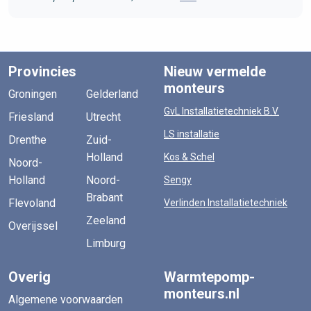
Provincies
Nieuw vermelde
monteurs
Groningen
Gelderland
GvL Installatietechniek B.V.
Friesland
Utrecht
LS installatie
Drenthe
Zuid-
Holland
Kos & Schel
Noord-
Holland
Noord-
Sengy
Brabant
Flevoland
Verlinden Installatietechniek
Zeeland
Overijssel
Limburg
Overig
Warmtepomp-
monteurs.nl
Algemene voorwaarden