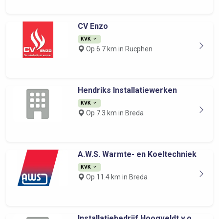
CV Enzo
KVK
Op 6.7 km in Rucphen
Hendriks Installatiewerken
KVK
Op 7.3 km in Breda
A.W.S. Warmte- en Koeltechniek
KVK
Op 11.4 km in Breda
Installatiebedrijf Hoogveldt v.o...