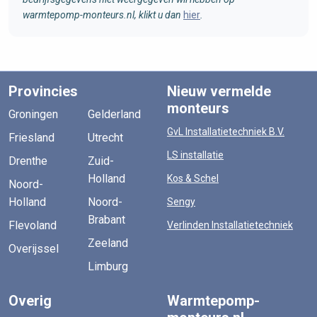
warmtepomp-monteurs.nl, klikt u dan
hier
.
Provincies
Nieuw vermelde
monteurs
Groningen
Gelderland
GvL Installatietechniek B.V.
Friesland
Utrecht
LS installatie
Drenthe
Zuid-
Holland
Kos & Schel
Noord-
Holland
Noord-
Sengy
Brabant
Flevoland
Verlinden Installatietechniek
Zeeland
Overijssel
Limburg
Overig
Warmtepomp-