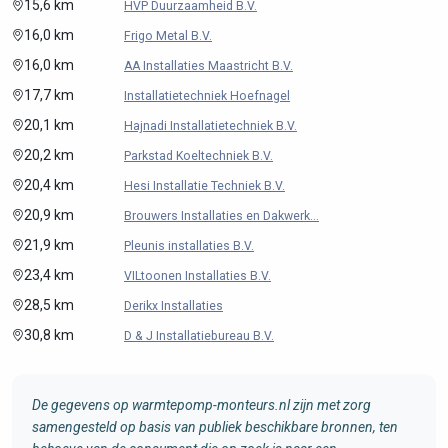
15,6 km
HVP Duurzaamheid B.V.
16,0 km
Frigo Metal B.V.
16,0 km
AA Installaties Maastricht B.V.
17,7 km
Installatietechniek Hoefnagel
20,1 km
Hajnadi Installatietechniek B.V.
20,2 km
Parkstad Koeltechniek B.V.
20,4 km
Hesi Installatie Techniek B.V.
20,9 km
Brouwers Installaties en Dakwerk...
21,9 km
Pleunis installaties B.V.
23,4 km
VILtoonen Installaties B.V.
28,5 km
Derikx Installaties
30,8 km
D & J Installatiebureau B.V.
De gegevens op warmtepomp-monteurs.nl zijn met zorg
samengesteld op basis van publiek beschikbare bronnen, ten