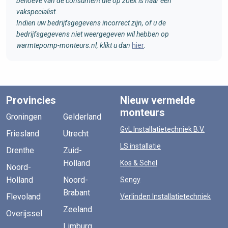
behoeve van de consument die op zoek is naar een
vakspecialist.
Indien uw bedrijfsgegevens incorrect zijn, of u de
bedrijfsgegevens niet weergegeven wil hebben op
warmtepomp-monteurs.nl, klikt u dan
hier
.
Provincies
Nieuw vermelde
monteurs
Groningen
Gelderland
GvL Installatietechniek B.V.
Friesland
Utrecht
LS installatie
Drenthe
Zuid-
Holland
Kos & Schel
Noord-
Holland
Noord-
Sengy
Brabant
Flevoland
Verlinden Installatietechniek
Zeeland
Overijssel
Limburg