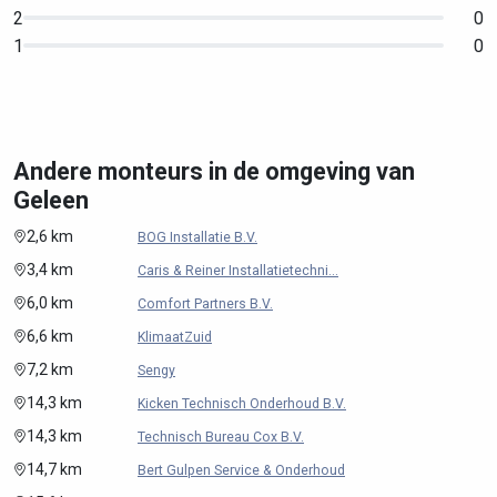
2
0
1
0
Andere monteurs in de omgeving van
Geleen
2,6 km
BOG Installatie B.V.
3,4 km
Caris & Reiner Installatietechni...
6,0 km
Comfort Partners B.V.
6,6 km
KlimaatZuid
7,2 km
Sengy
14,3 km
Kicken Technisch Onderhoud B.V.
14,3 km
Technisch Bureau Cox B.V.
14,7 km
Bert Gulpen Service & Onderhoud