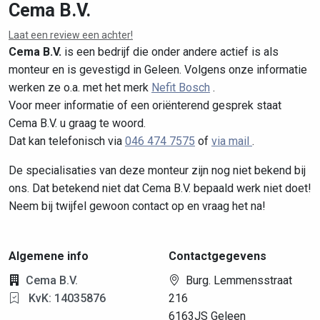
Cema B.V.
Laat een review een achter!
Leaflet
|
©
OpenStreetMap
contributors
Cema B.V.
is een bedrijf die onder andere actief is als
monteur en is gevestigd in Geleen. Volgens onze informatie
werken ze o.a. met het merk
Nefit Bosch
.
Voor meer informatie of een oriënterend gesprek staat
Cema B.V. u graag te woord.
Dat kan telefonisch via
046 474 7575
of
via mail
.
De specialisaties van deze monteur zijn nog niet bekend bij
ons. Dat betekend niet dat Cema B.V. bepaald werk niet doet!
Neem bij twijfel gewoon contact op en vraag het na!
Algemene info
Contactgegevens
Cema B.V.
Burg. Lemmensstraat
KvK: 14035876
216
6163JS Geleen