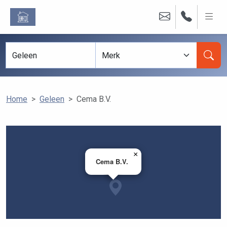
Home
Geleen
Cema B.V.
×
Cema B.V.