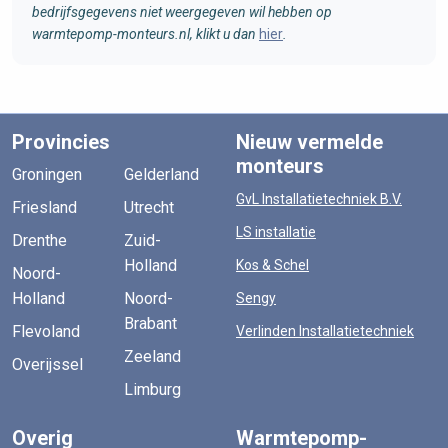
bedrijfsgegevens niet weergegeven wil hebben op
warmtepomp-monteurs.nl, klikt u dan
hier
.
Provincies
Nieuw vermelde
monteurs
Groningen
Gelderland
GvL Installatietechniek B.V.
Friesland
Utrecht
LS installatie
Drenthe
Zuid-
Holland
Kos & Schel
Noord-
Holland
Noord-
Sengy
Brabant
Flevoland
Verlinden Installatietechniek
Zeeland
Overijssel
Limburg
Overig
Warmtepomp-