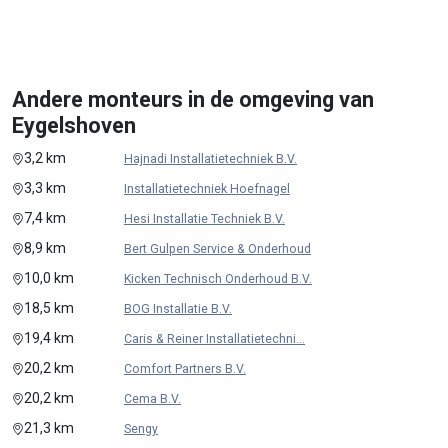
Andere monteurs in de omgeving van
Eygelshoven
3,2 km
Hajnadi Installatietechniek B.V.
3,3 km
Installatietechniek Hoefnagel
7,4 km
Hesi Installatie Techniek B.V.
8,9 km
Bert Gulpen Service & Onderhoud
10,0 km
Kicken Technisch Onderhoud B.V.
18,5 km
BOG Installatie B.V.
19,4 km
Caris & Reiner Installatietechni...
20,2 km
Comfort Partners B.V.
20,2 km
Cema B.V.
21,3 km
Sengy