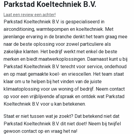
Parkstad Koeltechniek B.V.
Laat een review een achter!
Leaflet
|
©
OpenStreetMap
contributors
Parkstad Koeltechniek B.V. is gespecialiseerd in
airconditioning, warmtepompen en koeltechniek. Met
jarenlange ervaring in de branche denkt het team graag mee
naar de beste oplossing voor zowel particuliere als
zakelijke klanten. Het bedrijf werkt met enkel de beste
merken en biedt maatwerkoplossingen. Daarnaast kunt u bij
Parkstad Koeltechniek B.V. terecht voor service, onderhoud
en op maat gemaakte koel- en vriescellen. Het team staat
klaar om u te helpen bij het vinden van de juiste
klimaatoplossing voor uw woning of bedrijf. Neem contact
op voor een vrijblijvende afspraak en ontdek wat Parkstad
Koeltechniek B.V. voor u kan betekenen.
Staat er niet tussen wat je zoekt? Dat betekend niet dat
Parkstad Koeltechniek B.V. dit niet doet! Neem bij twijfel
gewoon contact op en vraag het na!