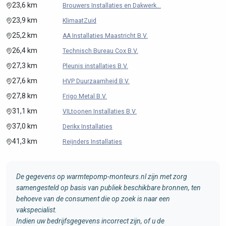
23,6 km
Brouwers Installaties en Dakwerk...
23,9 km
KlimaatZuid
25,2 km
AA Installaties Maastricht B.V.
26,4 km
Technisch Bureau Cox B.V.
27,3 km
Pleunis installaties B.V.
27,6 km
HVP Duurzaamheid B.V.
27,8 km
Frigo Metal B.V.
31,1 km
VILtoonen Installaties B.V.
37,0 km
Derikx Installaties
41,3 km
Reijnders Installaties
De gegevens op warmtepomp-monteurs.nl zijn met zorg
samengesteld op basis van publiek beschikbare bronnen, ten
behoeve van de consument die op zoek is naar een
vakspecialist.
Indien uw bedrijfsgegevens incorrect zijn, of u de