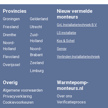
Provincies
Nieuw vermelde
monteurs
Groningen
Gelderland
GvL Installatietechniek B.V.
Friesland
Utrecht
LS installatie
Drenthe
Zuid-
Holland
Kos & Schel
Noord-
Holland
Noord-
Sengy
Brabant
Flevoland
Verlinden Installatietechniek
Zeeland
Overijssel
Limburg
Overig
Warmtepomp-
monteurs.nl
Algemene voorwaarden
Over ons
Privacyverklaring
Verificatieproces
Cookievoorkeuren