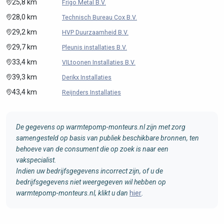
25,8 km
Frigo Metal B.V.
28,0 km
Technisch Bureau Cox B.V.
29,2 km
HVP Duurzaamheid B.V.
29,7 km
Pleunis installaties B.V.
33,4 km
VILtoonen Installaties B.V.
39,3 km
Derikx Installaties
43,4 km
Reijnders Installaties
De gegevens op warmtepomp-monteurs.nl zijn met zorg
samengesteld op basis van publiek beschikbare bronnen, ten
behoeve van de consument die op zoek is naar een
vakspecialist.
Indien uw bedrijfsgegevens incorrect zijn, of u de
bedrijfsgegevens niet weergegeven wil hebben op
warmtepomp-monteurs.nl, klikt u dan
hier
.