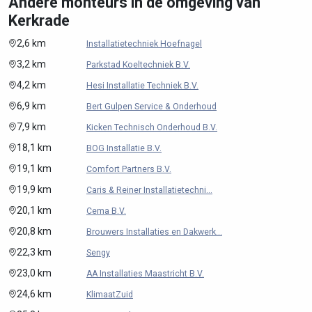
Andere monteurs in de omgeving van
Kerkrade
2,6 km
Installatietechniek Hoefnagel
3,2 km
Parkstad Koeltechniek B.V.
4,2 km
Hesi Installatie Techniek B.V.
6,9 km
Bert Gulpen Service & Onderhoud
7,9 km
Kicken Technisch Onderhoud B.V.
18,1 km
BOG Installatie B.V.
19,1 km
Comfort Partners B.V.
19,9 km
Caris & Reiner Installatietechni...
20,1 km
Cema B.V.
20,8 km
Brouwers Installaties en Dakwerk...
22,3 km
Sengy
23,0 km
AA Installaties Maastricht B.V.
24,6 km
KlimaatZuid