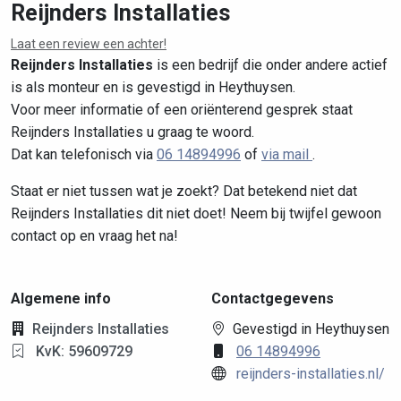
Reijnders Installaties
Laat een review een achter!
Leaflet
|
©
OpenStreetMap
contributors
Reijnders Installaties
is een bedrijf die onder andere actief
is als monteur en is gevestigd in Heythuysen.
Voor meer informatie of een oriënterend gesprek staat
Reijnders Installaties u graag te woord.
Dat kan telefonisch via
06 14894996
of
via mail
.
Staat er niet tussen wat je zoekt? Dat betekend niet dat
Reijnders Installaties dit niet doet! Neem bij twijfel gewoon
contact op en vraag het na!
Algemene info
Contactgegevens
Reijnders Installaties
Gevestigd in Heythuysen
KvK: 59609729
06 14894996
reijnders-installaties.nl/