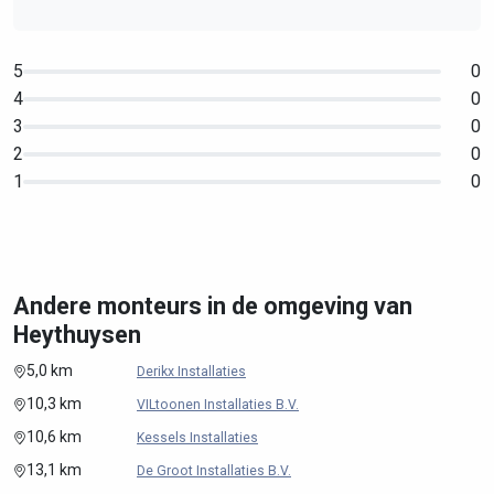
5
0
4
0
3
0
2
0
1
0
Andere monteurs in de omgeving van
Heythuysen
5,0 km
Derikx Installaties
10,3 km
VILtoonen Installaties B.V.
10,6 km
Kessels Installaties
13,1 km
De Groot Installaties B.V.