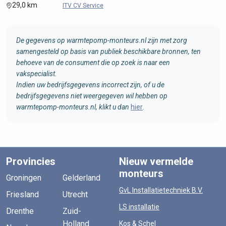
29,0 km
ITV CV Service
De gegevens op warmtepomp-monteurs.nl zijn met zorg
samengesteld op basis van publiek beschikbare bronnen, ten
behoeve van de consument die op zoek is naar een
vakspecialist.
Indien uw bedrijfsgegevens incorrect zijn, of u de
bedrijfsgegevens niet weergegeven wil hebben op
warmtepomp-monteurs.nl, klikt u dan
hier
.
Provincies
Nieuw vermelde
monteurs
Groningen
Gelderland
GvL Installatietechniek B.V.
Friesland
Utrecht
LS installatie
Drenthe
Zuid-
Holland
Kos & Schel