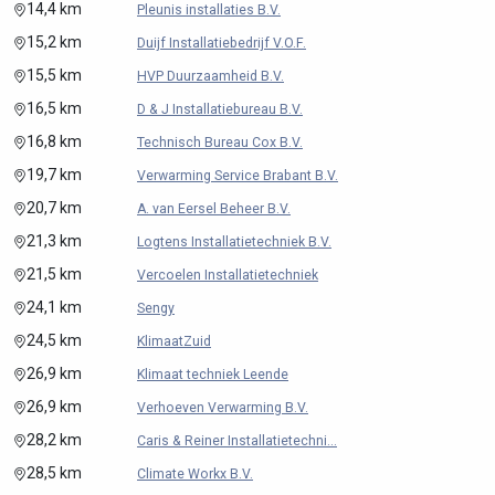
14,4 km
Pleunis installaties B.V.
15,2 km
Duijf Installatiebedrijf V.O.F.
15,5 km
HVP Duurzaamheid B.V.
16,5 km
D & J Installatiebureau B.V.
16,8 km
Technisch Bureau Cox B.V.
19,7 km
Verwarming Service Brabant B.V.
20,7 km
A. van Eersel Beheer B.V.
21,3 km
Logtens Installatietechniek B.V.
21,5 km
Vercoelen Installatietechniek
24,1 km
Sengy
24,5 km
KlimaatZuid
26,9 km
Klimaat techniek Leende
26,9 km
Verhoeven Verwarming B.V.
28,2 km
Caris & Reiner Installatietechni...
28,5 km
Climate Workx B.V.