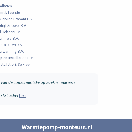
allaties
hniek Leende
Service Brabant B.V.
drijf Snoeks B.V.
l Beheer B.V.
amheid B.V.
stallaties B.V.
rwarming B.V.
en Installaties B.V.
tallatie & Service
van de consument die op zoek is naar een
klikt u dan
hier
.
Warmtepomp-monteurs.nl