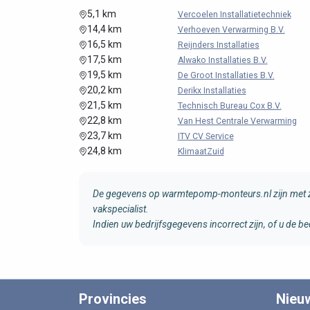
5,1 km
Vercoelen Installatietechniek
14,4 km
Verhoeven Verwarming B.V.
16,5 km
Reijnders Installaties
17,5 km
Alwako Installaties B.V.
19,5 km
De Groot Installaties B.V.
20,2 km
Derikx Installaties
21,5 km
Technisch Bureau Cox B.V.
22,8 km
Van Hest Centrale Verwarming
23,7 km
ITV CV Service
24,8 km
KlimaatZuid
De gegevens op warmtepomp-monteurs.nl zijn met zo
vakspecialist.
Indien uw bedrijfsgegevens incorrect zijn, of u de
Provincies
Nieu