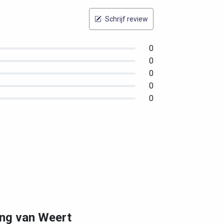
Schrijf review
0
0
0
0
0
ng van Weert