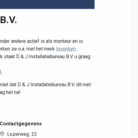
 B.V.
Leaflet
|
©
OpenStreetMap
contributors
onder andere actief is als monteur en is
erken ze o.a. met het merk
Inventum
.
 staat D & J Installatiebureau B.V. u graag
l
.
iet dat D & J Installatiebureau B.V. dit niet
ag het na!
Contactgegevens
Lozerweg 22