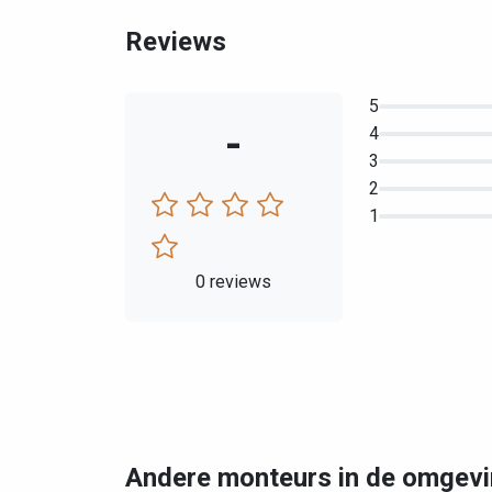
Reviews
5
-
4
3
2
1
0 reviews
Andere monteurs in de omgevi