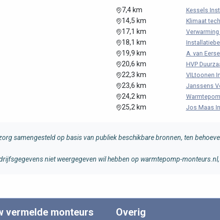
7,4 km
Kessels Inst
14,5 km
Klimaat tec
17,1 km
Verwarming 
18,1 km
Installatiebe
19,9 km
A. van Eerse
20,6 km
HVP Duurza
22,3 km
VILtoonen In
23,6 km
Janssens Ve
24,2 km
Warmtepomp 
25,2 km
Jos Maas Ins
rg samengesteld op basis van publiek beschikbare bronnen, ten behoeve 
 bedrijfsgegevens niet weergegeven wil hebben op warmtepomp-monteurs.nl, 
w vermelde monteurs
Overig