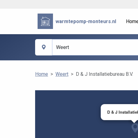
warmtepomp-monteurs.nl
Hom
Home
Weert
D & J Installatiebureau B.V.
D & J Installati