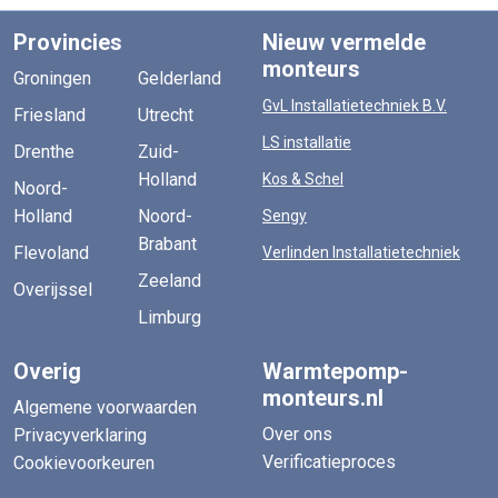
Provincies
Nieuw vermelde
monteurs
Groningen
Gelderland
GvL Installatietechniek B.V.
Friesland
Utrecht
LS installatie
Drenthe
Zuid-
Holland
Kos & Schel
Noord-
Holland
Noord-
Sengy
Brabant
Flevoland
Verlinden Installatietechniek
Zeeland
Overijssel
Limburg
Overig
Warmtepomp-
monteurs.nl
Algemene voorwaarden
Over ons
Privacyverklaring
Verificatieproces
Cookievoorkeuren