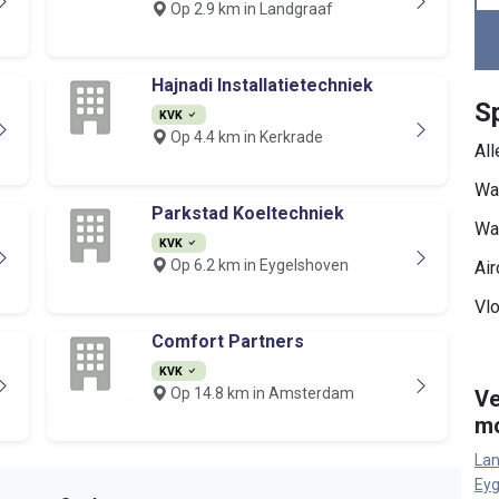
Op 2.9 km in Landgraaf
Hajnadi Installatietechniek
Sp
KVK
Op 4.4 km in Kerkrade
Al
Wa
Parkstad Koeltechniek
Wa
KVK
Op 6.2 km in Eygelshoven
Air
Vl
Comfort Partners
KVK
Op 14.8 km in Amsterdam
Ve
mo
Lan
Eyg