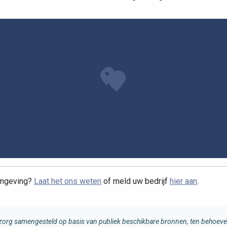
omgeving?
Laat het ons weten
of meld uw bedrijf
hier aan
.
rg samengesteld op basis van publiek beschikbare bronnen, ten behoeve 