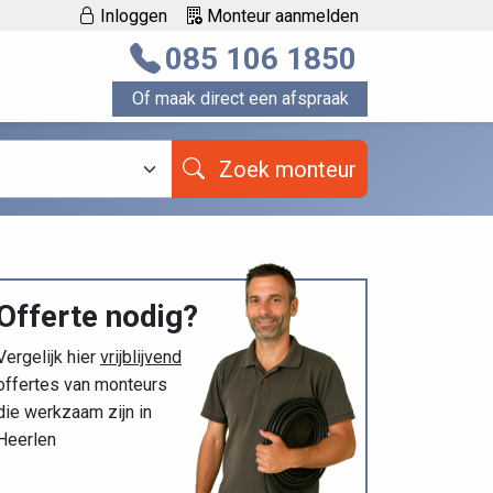
Inloggen
Monteur aanmelden
085 106 1850
Of maak direct een afspraak
Zoek monteur
Offerte nodig?
Vergelijk hier
vrijblijvend
offertes van monteurs
die werkzaam zijn in
Heerlen