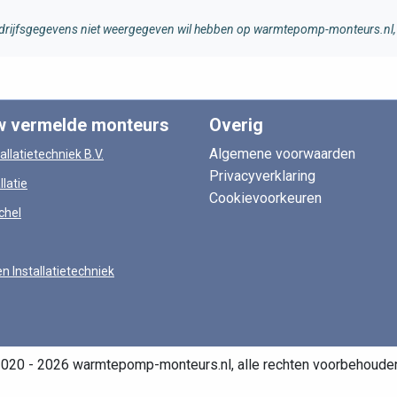
 bedrijfsgegevens niet weergegeven wil hebben op warmtepomp-monteurs.nl, 
w vermelde monteurs
Overig
Algemene voorwaarden
allatietechniek B.V.
Privacyverklaring
llatie
Cookievoorkeuren
chel
en Installatietechniek
020 - 2026 warmtepomp-monteurs.nl, alle rechten voorbehoude