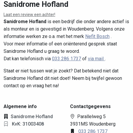
Sanidrome Hofland
Laat een review een achter!
Leaflet
|
©
OpenStreetMap
contributors
Sanidrome Hofland
is een bedrijf die onder andere actief is
als monteur en is gevestigd in Woudenberg. Volgens onze
informatie werken ze o.a. met het merk
Nefit Bosch
.
Voor meer informatie of een oriënterend gesprek staat
Sanidrome Hofland u graag te woord.
Dat kan telefonisch via
033 286 1737
of
via mail
.
Staat er niet tussen wat je zoekt? Dat betekend niet dat
Sanidrome Hofland dit niet doet! Neem bij twijfel gewoon
contact op en vraag het na!
Algemene info
Contactgegevens
Sanidrome Hofland
Parallelweg 5
KvK: 31003408
3931MS Woudenberg
033 286 1737