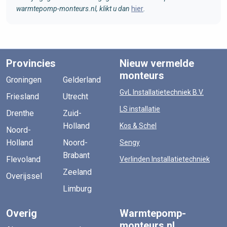
warmtepomp-monteurs.nl, klikt u dan
hier
.
Provincies
Nieuw vermelde
monteurs
Groningen
Gelderland
GvL Installatietechniek B.V.
Friesland
Utrecht
LS installatie
Drenthe
Zuid-
Holland
Kos & Schel
Noord-
Holland
Noord-
Sengy
Brabant
Flevoland
Verlinden Installatietechniek
Zeeland
Overijssel
Limburg
Overig
Warmtepomp-
monteurs.nl