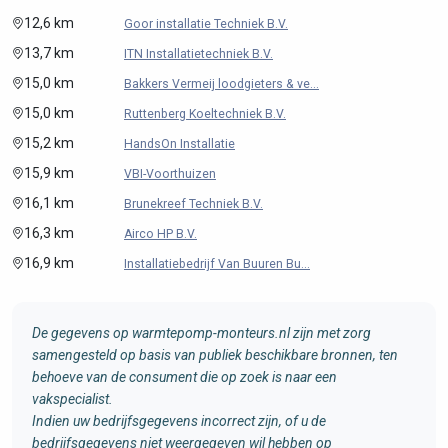
12,6 km
Goor installatie Techniek B.V.
13,7 km
ITN Installatietechniek B.V.
15,0 km
Bakkers Vermeij loodgieters & ve...
15,0 km
Ruttenberg Koeltechniek B.V.
15,2 km
HandsOn Installatie
15,9 km
VBI-Voorthuizen
16,1 km
Brunekreef Techniek B.V.
16,3 km
Airco HP B.V.
16,9 km
Installatiebedrijf Van Buuren Bu...
De gegevens op warmtepomp-monteurs.nl zijn met zorg
samengesteld op basis van publiek beschikbare bronnen, ten
behoeve van de consument die op zoek is naar een
vakspecialist.
Indien uw bedrijfsgegevens incorrect zijn, of u de
bedrijfsgegevens niet weergegeven wil hebben op