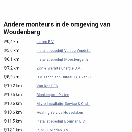
Andere monteurs in de omgeving van
Woudenberg
0,4 km
Jetten B.V.
5,6 km
Installatiebedrijf Van de Vendel...
6,1 km
Installatiebedrijf Moesbergen B....
7,2 km
Zon & Warmte Energie B.V.
8,9 km
B.V. Technisch Bureau G.J. van S...
10,2 km
Van Ree RES
10,5 km
Blankespoor Putten
10,6 km
Mivro Installatie, Service & Ond...
10,6 km
Heating Service Hoevelaken
11,5 km
Installatiebedrijf Bouman B.V.
12,1 km
PENDIK Midden B.V.