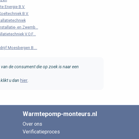
izen
e Energie B.V.
oeltechniek B.V.
allatietechniek
nstallatie- en Zwemb...
latietechniek V.O.F...
edrijf Moesbergen B....
van de consument die op zoek is naar een
klikt u dan
hier
.
Warmtepomp-monteurs.nl
Over ons
Verificatieproces