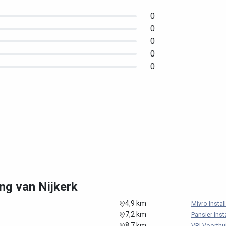
0
0
0
0
0
ng van Nijkerk
4,9 km
Mivro Install
7,2 km
Pansier Insta
8,7 km