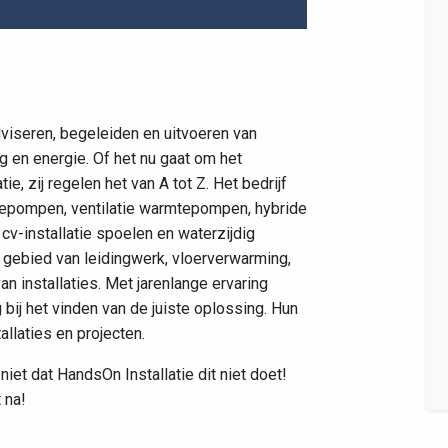
Leaflet
|
©
OpenStreetMap
contributors
dviseren, begeleiden en uitvoeren van
g en energie. Of het nu gaat om het
e, zij regelen het van A tot Z. Het bedrijf
tepompen, ventilatie warmtepompen, hybride
v-installatie spoelen en waterzijdig
t gebied van leidingwerk, vloerverwarming,
n installaties. Met jarenlange ervaring
bij het vinden van de juiste oplossing. Hun
allaties en projecten.
niet dat HandsOn Installatie dit niet doet!
 na!