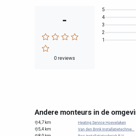
5
-
4
3
2
1
0 reviews
Andere monteurs in de omgevi
4,7 km
Heating Service Hoevelaken
5,4 km
Van den Brink Installatietechnie...
8,0 km