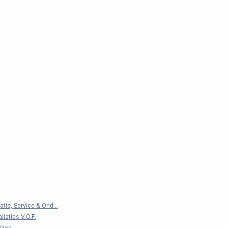
atie, Service & Ond...
llaties V.O.F.