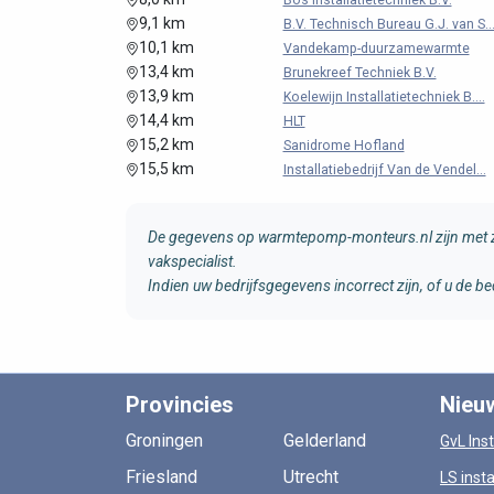
Bos Installatietechniek B.V.
9,1 km
B.V. Technisch Bureau G.J. van S..
10,1 km
Vandekamp-duurzamewarmte
13,4 km
Brunekreef Techniek B.V.
13,9 km
Koelewijn Installatietechniek B....
14,4 km
HLT
15,2 km
Sanidrome Hofland
15,5 km
Installatiebedrijf Van de Vendel...
De gegevens op warmtepomp-monteurs.nl zijn met zo
vakspecialist.
Indien uw bedrijfsgegevens incorrect zijn, of u de
Provincies
Nieu
Groningen
Gelderland
GvL Inst
Friesland
Utrecht
LS insta