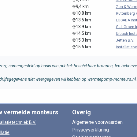
VBI-Voorthu
9,4 km
.
Zon & Warmt
10,8 km
Ruttenberg K
13,5 km
LOSADA inst
13,9 km
G.J. Groen I
14,5 km
Urbach Instal
15,3 km
Jetten B.V.
15,6 km
Installatieb
rg samengesteld op basis van publiek beschikbare bronnen, ten behoeve 
 bedrijfsgegevens niet weergegeven wil hebben op warmtepomp-monteurs.nl, 
w vermelde monteurs
Overig
Algemene voorwaarden
allatietechniek B.V.
Privacyverklaring
llatie