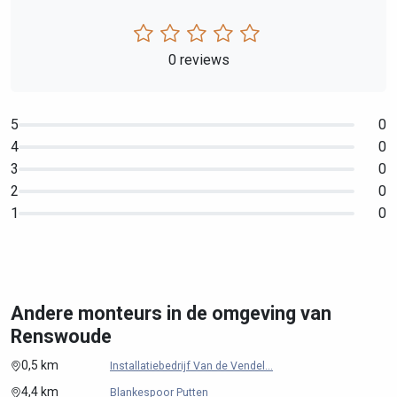
0 reviews
5
0
4
0
3
0
2
0
1
0
Andere monteurs in de omgeving van
Renswoude
0,5 km
Installatiebedrijf Van de Vendel...
4,4 km
Blankespoor Putten