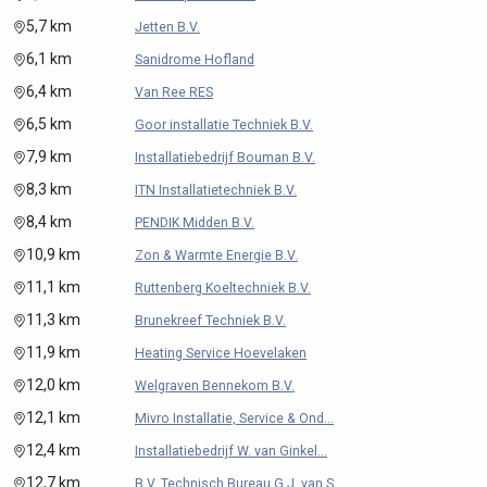
5,7 km
Jetten B.V.
6,1 km
Sanidrome Hofland
6,4 km
Van Ree RES
6,5 km
Goor installatie Techniek B.V.
7,9 km
Installatiebedrijf Bouman B.V.
8,3 km
ITN Installatietechniek B.V.
8,4 km
PENDIK Midden B.V.
10,9 km
Zon & Warmte Energie B.V.
11,1 km
Ruttenberg Koeltechniek B.V.
11,3 km
Brunekreef Techniek B.V.
11,9 km
Heating Service Hoevelaken
12,0 km
Welgraven Bennekom B.V.
12,1 km
Mivro Installatie, Service & Ond...
12,4 km
Installatiebedrijf W. van Ginkel...
12,7 km
B.V. Technisch Bureau G.J. van S...