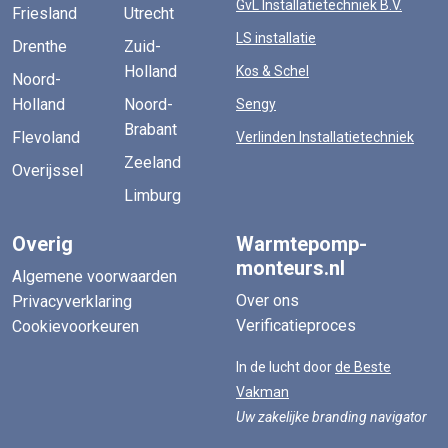
GvL Installatietechniek B.V.
Friesland
Utrecht
LS installatie
Drenthe
Zuid-
Holland
Kos & Schel
Noord-
Holland
Noord-
Sengy
Brabant
Flevoland
Verlinden Installatietechniek
Zeeland
Overijssel
Limburg
Overig
Warmtepomp-
monteurs.nl
Algemene voorwaarden
Over ons
Privacyverklaring
Verificatieproces
Cookievoorkeuren
In de lucht door
de Beste
Vakman
Uw zakelijke branding navigator