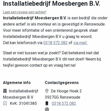
Installatiebedrijf Moesbergen B.V.
Laat een review een achter!
Leaflet
|
©
OpenStreetMap
contributors
Installatiebedrijf Moesbergen B.V.
is een bedrijf die onder
andere actief is als monteur en is gevestigd in Renswoude.
Voor meer informatie of een oriënterend gesprek staat
Installatiebedrijf Moesbergen B.V. u graag te woord.
Dat kan telefonisch via
0318 572 082
of
via mail
.
Staat er niet tussen wat je zoekt? Dat betekend niet dat
Installatiebedrijf Moesbergen B.V. dit niet doet! Neem bij
twijfel gewoon contact op en vraag het na!
Algemene info
Contactgegevens
Installatiebedrijf
De Hooge Hoek 2
Moesbergen B.V.
3927GG Renswoude
KvK: 31041385
0318 572 082