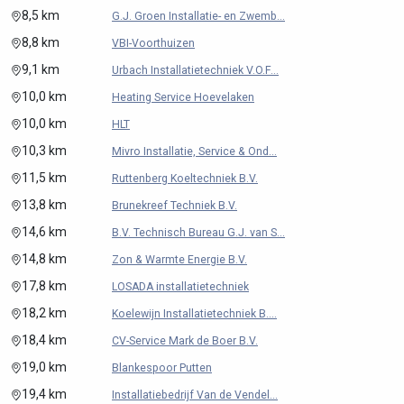
8,5 km
G.J. Groen Installatie- en Zwemb...
8,8 km
VBI-Voorthuizen
9,1 km
Urbach Installatietechniek V.O.F...
10,0 km
Heating Service Hoevelaken
10,0 km
HLT
10,3 km
Mivro Installatie, Service & Ond...
11,5 km
Ruttenberg Koeltechniek B.V.
13,8 km
Brunekreef Techniek B.V.
14,6 km
B.V. Technisch Bureau G.J. van S...
14,8 km
Zon & Warmte Energie B.V.
17,8 km
LOSADA installatietechniek
18,2 km
Koelewijn Installatietechniek B....
18,4 km
CV-Service Mark de Boer B.V.
19,0 km
Blankespoor Putten
19,4 km
Installatiebedrijf Van de Vendel...