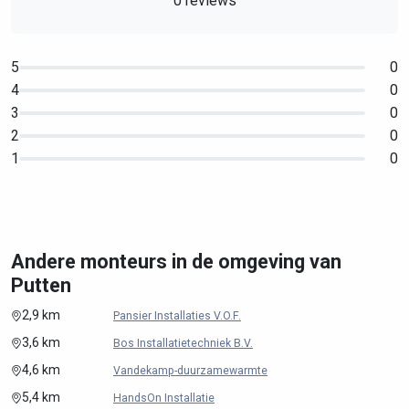
0 reviews
5
0
4
0
3
0
2
0
1
0
Andere monteurs in de omgeving van
Putten
2,9 km
Pansier Installaties V.O.F.
3,6 km
Bos Installatietechniek B.V.
4,6 km
Vandekamp-duurzamewarmte
5,4 km
HandsOn Installatie