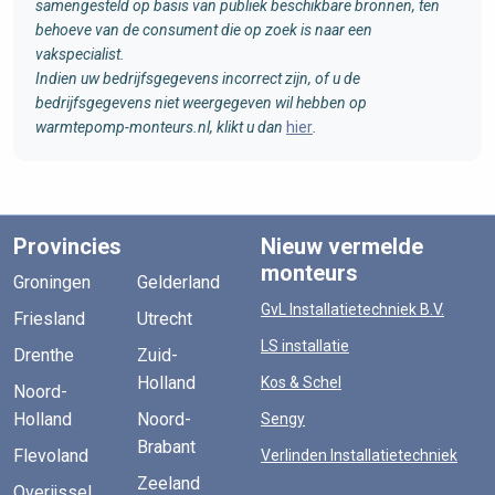
samengesteld op basis van publiek beschikbare bronnen, ten
behoeve van de consument die op zoek is naar een
vakspecialist.
Indien uw bedrijfsgegevens incorrect zijn, of u de
bedrijfsgegevens niet weergegeven wil hebben op
warmtepomp-monteurs.nl, klikt u dan
hier
.
Provincies
Nieuw vermelde
monteurs
Groningen
Gelderland
GvL Installatietechniek B.V.
Friesland
Utrecht
LS installatie
Drenthe
Zuid-
Holland
Kos & Schel
Noord-
Holland
Noord-
Sengy
Brabant
Flevoland
Verlinden Installatietechniek
Zeeland
Overijssel