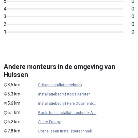
5
0
4
0
3
0
2
0
1
0
Andere monteurs in de omgeving van
Huissen
3,5 km
Bröker Installatietechniek
5,3 km
Installatiebedrijf Koos Kersten
5,6 km
Installatiebedrijf Pere Doornenb...
6,1 km
Roelofsen Installatietechniek Ar...
6,2 km
Share Energy
7,8 km
Cornelissen Installatietechniek...