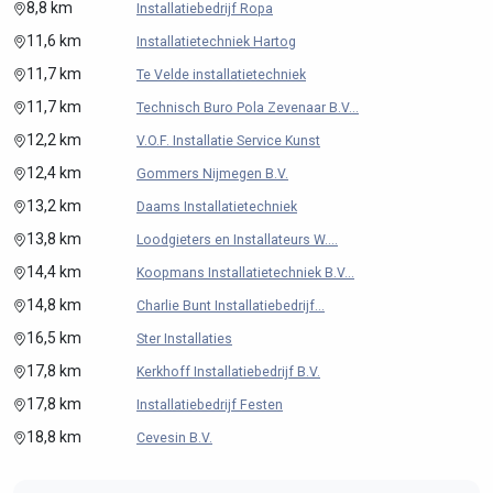
8,8 km
Installatiebedrijf Ropa
11,6 km
Installatietechniek Hartog
11,7 km
Te Velde installatietechniek
11,7 km
Technisch Buro Pola Zevenaar B.V...
12,2 km
V.O.F. Installatie Service Kunst
12,4 km
Gommers Nijmegen B.V.
13,2 km
Daams Installatietechniek
13,8 km
Loodgieters en Installateurs W....
14,4 km
Koopmans Installatietechniek B.V...
14,8 km
Charlie Bunt Installatiebedrijf...
16,5 km
Ster Installaties
17,8 km
Kerkhoff Installatiebedrijf B.V.
17,8 km
Installatiebedrijf Festen
18,8 km
Cevesin B.V.