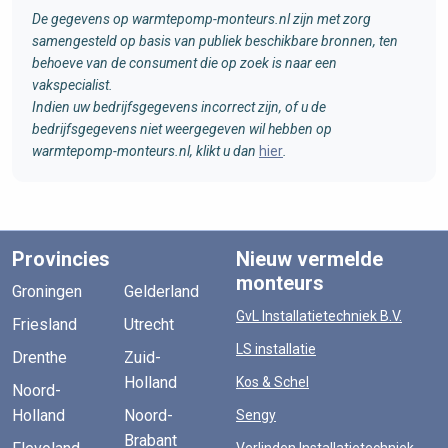
De gegevens op warmtepomp-monteurs.nl zijn met zorg
samengesteld op basis van publiek beschikbare bronnen, ten
behoeve van de consument die op zoek is naar een
vakspecialist.
Indien uw bedrijfsgegevens incorrect zijn, of u de
bedrijfsgegevens niet weergegeven wil hebben op
warmtepomp-monteurs.nl, klikt u dan
hier
.
Provincies
Nieuw vermelde
monteurs
Groningen
Gelderland
GvL Installatietechniek B.V.
Friesland
Utrecht
LS installatie
Drenthe
Zuid-
Holland
Kos & Schel
Noord-
Holland
Noord-
Sengy
Brabant