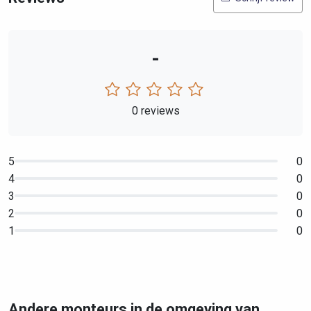
-
0 reviews
5
0
4
0
3
0
2
0
1
0
Andere monteurs in de omgeving van