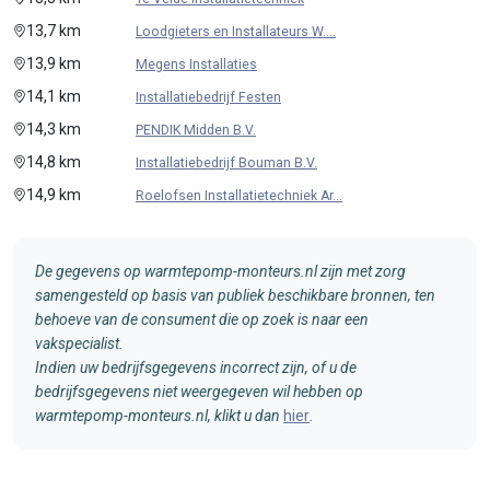
13,7 km
Loodgieters en Installateurs W....
13,9 km
Megens Installaties
14,1 km
Installatiebedrijf Festen
14,3 km
PENDIK Midden B.V.
14,8 km
Installatiebedrijf Bouman B.V.
14,9 km
Roelofsen Installatietechniek Ar...
De gegevens op warmtepomp-monteurs.nl zijn met zorg
samengesteld op basis van publiek beschikbare bronnen, ten
behoeve van de consument die op zoek is naar een
vakspecialist.
Indien uw bedrijfsgegevens incorrect zijn, of u de
bedrijfsgegevens niet weergegeven wil hebben op
warmtepomp-monteurs.nl, klikt u dan
hier
.