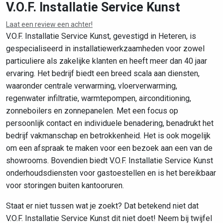
V.O.F. Installatie Service Kunst
Laat een review een achter!
Leaflet
|
©
OpenStreetMap
contributors
V.O.F. Installatie Service Kunst, gevestigd in Heteren, is
gespecialiseerd in installatiewerkzaamheden voor zowel
particuliere als zakelijke klanten en heeft meer dan 40 jaar
ervaring. Het bedrijf biedt een breed scala aan diensten,
waaronder centrale verwarming, vloerverwarming,
regenwater infiltratie, warmtepompen, airconditioning,
zonneboilers en zonnepanelen. Met een focus op
persoonlijk contact en individuele benadering, benadrukt het
bedrijf vakmanschap en betrokkenheid. Het is ook mogelijk
om een afspraak te maken voor een bezoek aan een van de
showrooms. Bovendien biedt V.O.F. Installatie Service Kunst
onderhoudsdiensten voor gastoestellen en is het bereikbaar
voor storingen buiten kantooruren.
Staat er niet tussen wat je zoekt? Dat betekend niet dat
V.O.F. Installatie Service Kunst dit niet doet! Neem bij twijfel