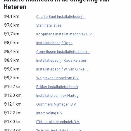
Heteren
4,1 km
Charlie Bunt Installatiebedrijf...
7,6 km
Ster Installaties
7,7 km
Koopmans Installatietechniek B.V...
8,0 km
Installatiebedrijf Ropa
8,4 km
Cornelissen Installatietechniek...
8,9 km
Installatiebedrijf Koos Kersten
9,0 km
Installatiebedrijf W. van Ginkel...
9,3 km
Welgraven Bennekom B.V.
10,2 km
Bröker Installatietechniek
12,0 km
Installatietechniek Hartog
12,1 km
Gommers Nijmegen B.V.
12,2 km
Intercooling B.V.
13,0 km
ITN Installatietechniek B.V.
13,3 km
Te Velde installatietechniek