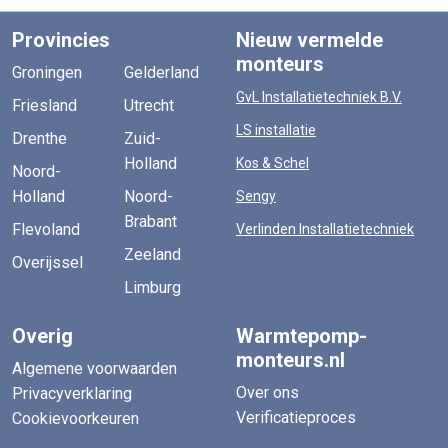
Provincies
Nieuw vermelde
monteurs
Groningen
Gelderland
GvL Installatietechniek B.V.
Friesland
Utrecht
LS installatie
Drenthe
Zuid-
Holland
Kos & Schel
Noord-
Holland
Noord-
Sengy
Brabant
Flevoland
Verlinden Installatietechniek
Zeeland
Overijssel
Limburg
Overig
Warmtepomp-
monteurs.nl
Algemene voorwaarden
Over ons
Privacyverklaring
Verificatieproces
Cookievoorkeuren