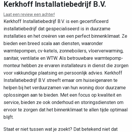
Kerkhoff Installatiebedrijf B.V.
Laat een review een achter!
Leaflet
|
©
OpenStreetMap
contributors
Kerkhoff Installatiebedrijf B.V. is een gecertificeerd
installatiebedrijf dat gespecialiseerd is in duurzame
installaties en het creëren van een perfect binnenklimaat. Ze
bieden een breed scala aan diensten, waaronder
warmtepompen, cv-ketels, zonneboilers, vloerverwarming,
sanitair, ventilatie en WTW. Als betrouwbare warmtepomp-
monteur hebben ze ervaren installateurs in dienst die zorgen
voor vakkundige plaatsing en persoonlijk advies. Kerkhoff
Installatiebedrijf B.V. streeft ernaar om huiseigenaren te
helpen bij het verduurzamen van hun woning door duurzame
oplossingen aan te bieden. Met een focus op kwaliteit en
service, bieden ze ook onderhoud en storingsdiensten om
ervoor te zorgen dat het binnenklimaat te allen tijde optimaal
blijft.
Staat er niet tussen wat je zoekt? Dat betekend niet dat