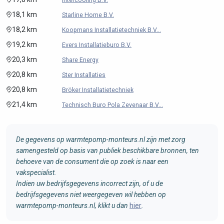
18,1 km
Starline Home B.V.
18,2 km
Koopmans Installatietechniek B.V...
19,2 km
Evers Installatieburo B.V.
20,3 km
Share Energy
20,8 km
Ster Installaties
20,8 km
Bröker Installatietechniek
21,4 km
Technisch Buro Pola Zevenaar B.V...
De gegevens op warmtepomp-monteurs.nl zijn met zorg
samengesteld op basis van publiek beschikbare bronnen, ten
behoeve van de consument die op zoek is naar een
vakspecialist.
Indien uw bedrijfsgegevens incorrect zijn, of u de
bedrijfsgegevens niet weergegeven wil hebben op
warmtepomp-monteurs.nl, klikt u dan
hier
.