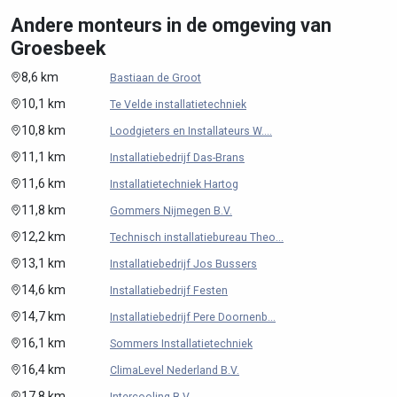
Andere monteurs in de omgeving van
Groesbeek
8,6 km
Bastiaan de Groot
10,1 km
Te Velde installatietechniek
10,8 km
Loodgieters en Installateurs W....
11,1 km
Installatiebedrijf Das-Brans
11,6 km
Installatietechniek Hartog
11,8 km
Gommers Nijmegen B.V.
12,2 km
Technisch installatiebureau Theo...
13,1 km
Installatiebedrijf Jos Bussers
14,6 km
Installatiebedrijf Festen
14,7 km
Installatiebedrijf Pere Doornenb...
16,1 km
Sommers Installatietechniek
16,4 km
ClimaLevel Nederland B.V.
17,8 km
Intercooling B.V.