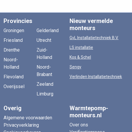
Provincies
Nieuw vermelde
monteurs
Groningen
Gelderland
GvL Installatietechniek B.V.
Friesland
Utrecht
LS installatie
Drenthe
Zuid-
Holland
Kos & Schel
Noord-
Holland
Noord-
Sengy
Brabant
Flevoland
Verlinden Installatietechniek
Zeeland
Overijssel
Limburg
Overig
Warmtepomp-
monteurs.nl
Algemene voorwaarden
Over ons
Privacyverklaring