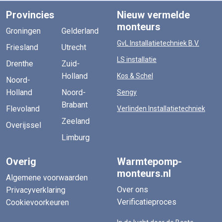
Provincies
Nieuw vermelde
monteurs
Groningen
Gelderland
GvL Installatietechniek B.V.
Friesland
Utrecht
LS installatie
Drenthe
Zuid-
Holland
Kos & Schel
Noord-
Holland
Noord-
Sengy
Brabant
Flevoland
Verlinden Installatietechniek
Zeeland
Overijssel
Limburg
Overig
Warmtepomp-
monteurs.nl
Algemene voorwaarden
Over ons
Privacyverklaring
Verificatieproces
Cookievoorkeuren