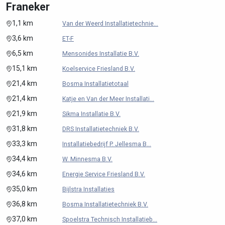
Franeker
1,1 km
Van der Weerd Installatietechnie...
3,6 km
ET-F
6,5 km
Mensonides Installatie B.V.
15,1 km
Koelservice Friesland B.V.
21,4 km
Bosma Installatietotaal
21,4 km
Katje en Van der Meer Installati...
21,9 km
Sikma Installatie B.V.
31,8 km
DRS Installatietechniek B.V.
33,3 km
Installatiebedrijf P. Jellesma B...
34,4 km
W. Minnesma B.V.
34,6 km
Energie Service Friesland B.V.
35,0 km
Bijlstra Installaties
36,8 km
Bosma Installatietechniek B.V.
37,0 km
Spoelstra Technisch Installatieb...