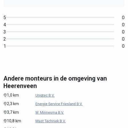
5
0
4
0
3
0
2
0
1
0
Andere monteurs in de omgeving van
Heerenveen
1,0 km
Uniqtec B.V.
2,3 km
Energie Service Friesland B.V.
3,7 km
W. Minnesma B.V.
10,8 km
Mast Techniek B.V.