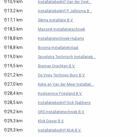
10,9 km
Installatiebedrijf Van der Vegt...
13,2 km
Installatiebedrijf P. Jellesma B...
17,1 km
Sikma Installatie B.V.
18,5 km
Massink Installatietechniek
18,8 km
Installatietechniek Huberts
18,8 km
Bosma Installatietotaal
19,0 km
Spoelstra Technisch Installatieb...
19,5 km
Breman Drachten B.V.
21,2 km
De Vries Technies Buro B.V.
27,0 km
Katje en Van der Meer Installati...
28,4 km
Koelservice Friesland B.V.
28,5 km
Installatiebedrijf Dick Sjabbens
29,2 km
DRS Installatietechniek B.V.
29,3 km
Klok Diever B.V.
29,3 km
Installatiebedrijf Klok B.V.