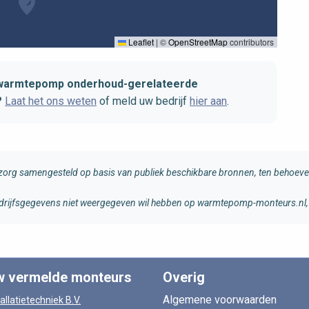
Leaflet
|
©
OpenStreetMap
contributors
t warmtepomp onderhoud-gerelateerde
?
Laat het ons weten
of meld uw bedrijf
hier aan
.
rg samengesteld op basis van publiek beschikbare bronnen, ten behoeve 
 bedrijfsgegevens niet weergegeven wil hebben op warmtepomp-monteurs.nl, 
w vermelde monteurs
Overig
Algemene voorwaarden
allatietechniek B.V.