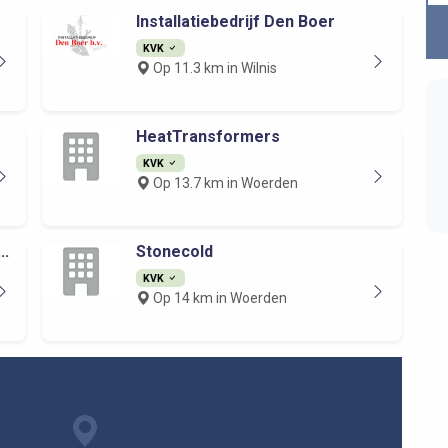
Installatiebedrijf Den Boer
KVK
Op 11.3 km in Wilnis
HeatTransformers
KVK
Op 13.7 km in Woerden
..
Stonecold
KVK
Op 14 km in Woerden