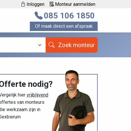
Inloggen
Monteur aanmelden
085 106 1850
Of maak direct een afspraak
Zoek monteur
Offerte nodig?
Vergelijk hier
vrijblijvend
offertes van monteurs
die werkzaam zijn in
Sexbierum