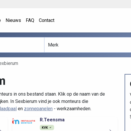
e
Nieuws
FAQ
Contact
exbierum
m
teurs in ons bestand staan. Klik op de naam van de
jken. In Sexbierum vind je ook monteurs die
laadpaal
en
zonnepanelen
- werkzaamheden.
R.Teensma
KVK