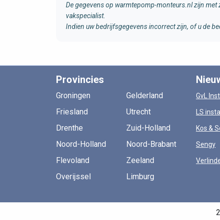
De gegevens op warmtepomp-monteurs.nl zijn met zo
vakspecialist.
Indien uw bedrijfsgegevens incorrect zijn, of u de
Provincies
Nieu
Groningen
Gelderland
GvL Inst
Friesland
Utrecht
LS insta
Drenthe
Zuid-Holland
Kos & S
Noord-Holland
Noord-Brabant
Sengy
Flevoland
Zeeland
Verlind
Overijssel
Limburg
2