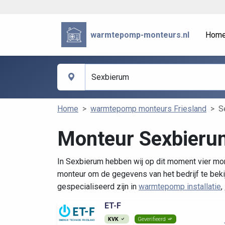
warmtepomp-monteurs.nl
Hom
Home
warmtepomp monteurs Friesland
S
Monteur Sexbieru
In Sexbierum hebben wij op dit moment vier mon
monteur om de gegevens van het bedrijf te beki
gespecialiseerd zijn in
warmtepomp installatie
,
ET-F
KVK
Geverifieerd