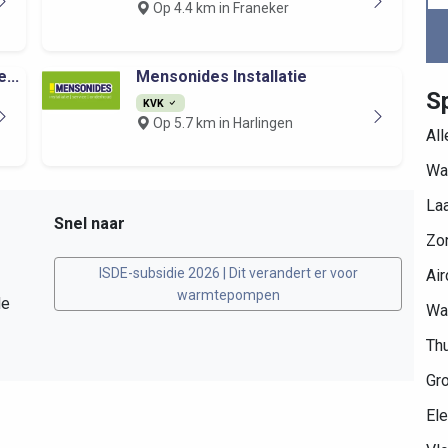
Op 4.4 km in Franeker
...
Mensonides Installatie
S
KVK
Op 5.7 km in Harlingen
Al
Wa
Laa
Snel naar
Zo
ISDE-subsidie 2026 | Dit verandert er voor
Air
warmtepompen
de
Wa
Thu
Gr
Ele