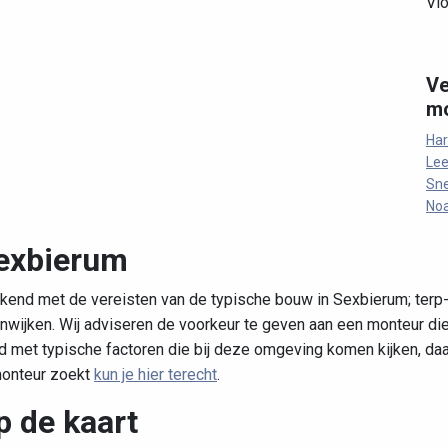
Vl
Ve
mo
Har
Le
Sn
No
Sexbierum
ekend met de vereisten van de typische bouw in Sexbierum; terp-
nwijken. Wij adviseren de voorkeur te geven aan een monteur die
met typische factoren die bij deze omgeving komen kijken, daar
monteur zoekt
kun je hier terecht
.
 de kaart