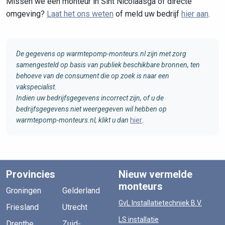
Missen we een monteur in Sint Nicolaasga of directe
omgeving?
Laat het ons weten
of meld uw bedrijf
hier aan
.
De gegevens op warmtepomp-monteurs.nl zijn met zorg
samengesteld op basis van publiek beschikbare bronnen, ten
behoeve van de consument die op zoek is naar een
vakspecialist.
Indien uw bedrijfsgegevens incorrect zijn, of u de
bedrijfsgegevens niet weergegeven wil hebben op
warmtepomp-monteurs.nl, klikt u dan
hier
.
Provincies
Nieuw vermelde
monteurs
Groningen
Gelderland
GvL Installatietechniek B.V.
Friesland
Utrecht
LS installatie
Drenthe
Zuid-