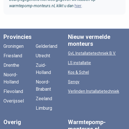
warmtepomp-monteurs.nl, klikt u dan
hier
.
Provincies
Nieuw vermelde
monteurs
Groningen
Gelderland
GvL Installatietechniek B.V.
Friesland
Utrecht
LS installatie
Drenthe
Zuid-
Holland
Kos & Schel
Noord-
Holland
Noord-
Sengy
Brabant
Flevoland
Verlinden Installatietechniek
Zeeland
Overijssel
Limburg
Overig
Warmtepomp-