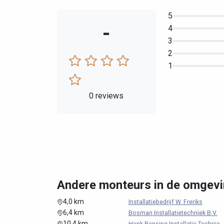
5
-
4
3
2
1
0 reviews
Andere monteurs in de omgevi
4,0 km
Installatiebedrijf W. Freriks
6,4 km
Bosman Installatietechniek B.V.
10,4 km