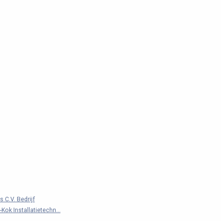
 C.V. Bedrijf
Kok Installatietechn...