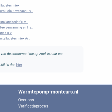
llatietechniek
ro Pola Zevenaar B.V...
tallatiebedrijf B.V...
feerverwarming en Ins...
aties B.V.
stallatietechniek Ar...
van de consument die op zoek is naar een
klikt u dan
hier
.
Warmtepomp-monteurs.nl
Over ons
Verificatieproces