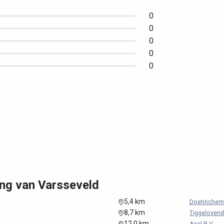
0
0
0
0
0
ng van Varsseveld
5,4 km
Doetinchems
8,7 km
Tiggelovend-
12,0 km