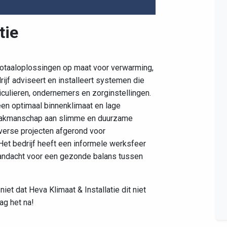
tie
Leaflet
|
©
OpenStreetMap
contributors
 totaaloplossingen op maat voor verwarming,
rijf adviseert en installeert systemen die
culieren, ondernemers en zorginstellingen.
een optimaal binnenklimaat en lage
 vakmanschap aan slimme en duurzame
iverse projecten afgerond voor
Het bedrijf heeft een informele werksfeer
andacht voor een gezonde balans tussen
iet dat Heva Klimaat & Installatie dit niet
ag het na!