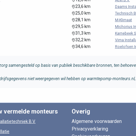
.
Acel B.V.
23,6 km
Daams Insta
25,0 km
Technisch Bu
28,1 km
M-Klimaat
29,5 km
Michorius Ins
31,3 km
Karnebeek S
32,2 km
Vima Install
34,6 km
Roelofsen In
rg samengesteld op basis van publiek beschikbare bronnen, ten behoeve 
 bedrijfsgegevens niet weergegeven wil hebben op warmtepomp-monteurs.nl, 
w vermelde monteurs
Overig
Algemene voorwaarden
allatietechniek B.V.
Privacyverklaring
llatie