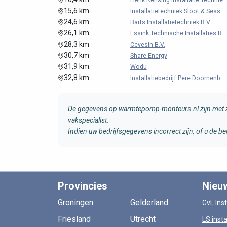
Henk Rensing Installatie Technie..
15,6 km
Installatietechniek Sloot & Sess...
24,6 km
Barts Installatietechniek B.V.
26,1 km
Essink Technische Installaties B...
28,3 km
Cevesin B.V.
30,7 km
Share Energy
31,9 km
Wodu
32,8 km
Installatiebedrijf Pere Doornenb...
De gegevens op warmtepomp-monteurs.nl zijn met zo
vakspecialist.
Indien uw bedrijfsgegevens incorrect zijn, of u de
Provincies
Nieu
Groningen
Gelderland
GvL Inst
Friesland
Utrecht
LS insta