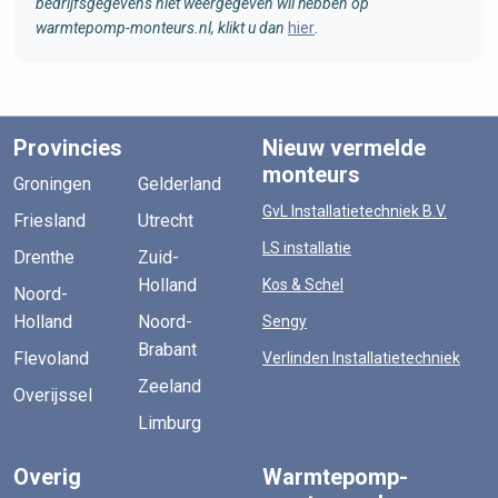
bedrijfsgegevens niet weergegeven wil hebben op
warmtepomp-monteurs.nl, klikt u dan
hier
.
Provincies
Nieuw vermelde
monteurs
Groningen
Gelderland
GvL Installatietechniek B.V.
Friesland
Utrecht
LS installatie
Drenthe
Zuid-
Holland
Kos & Schel
Noord-
Holland
Noord-
Sengy
Brabant
Flevoland
Verlinden Installatietechniek
Zeeland
Overijssel
Limburg
Overig
Warmtepomp-