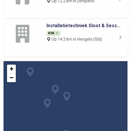
Op 12.2 km in Dinxperlo
Installatietechniek Sloot & Sess...
KVK
Op 14.2 km in Hengelo (Gld)
+
−