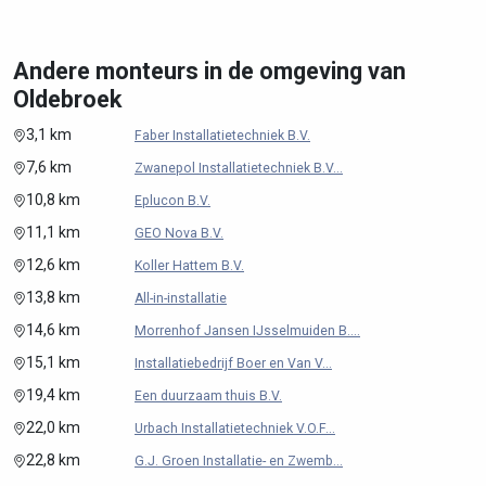
Andere monteurs in de omgeving van
Oldebroek
3,1 km
Faber Installatietechniek B.V.
7,6 km
Zwanepol Installatietechniek B.V...
10,8 km
Eplucon B.V.
11,1 km
GEO Nova B.V.
12,6 km
Koller Hattem B.V.
13,8 km
All-in-installatie
14,6 km
Morrenhof Jansen IJsselmuiden B....
15,1 km
Installatiebedrijf Boer en Van V...
19,4 km
Een duurzaam thuis B.V.
22,0 km
Urbach Installatietechniek V.O.F...
22,8 km
G.J. Groen Installatie- en Zwemb...