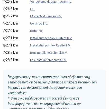
25,9 km
Vandekamp-duurzamewarmte
26,3 km
HLT
26,7 km
Morrenhof Jansen B.V.
27,0 km
Uw-airco B.V.
27,0 km
Romitec
27,1 km
Installatietechniek Kusters B.V.
27,1 km
Installatietechniek Raalte B.V.
28,2 km
Bos Installatietechniek B.V.
28,8 km
Lok Installatietechniek B.V.
De gegevens op warmtepomp-monteurs.nl zijn met zorg
samengesteld op basis van publiek beschikbare bronnen, ten
behoeve van de consument die op zoek is naar een
vakspecialist.
Indien uw bedrijfsgegevens incorrect zijn, of u de
bedrijfsgegevens niet weergegeven wil hebben op