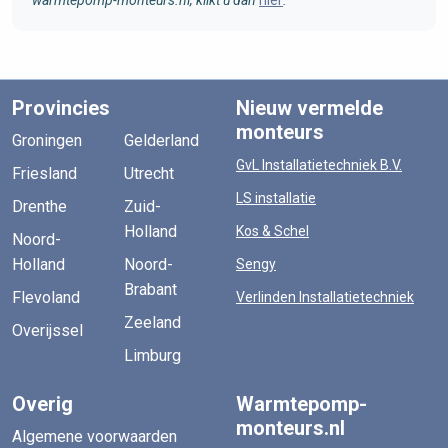
warmtepomp-monteurs.nl, klikt u dan
hier
.
Provincies
Nieuw vermelde
monteurs
Groningen
Gelderland
GvL Installatietechniek B.V.
Friesland
Utrecht
LS installatie
Drenthe
Zuid-
Holland
Kos & Schel
Noord-
Holland
Noord-
Sengy
Brabant
Flevoland
Verlinden Installatietechniek
Zeeland
Overijssel
Limburg
Overig
Warmtepomp-
monteurs.nl
Algemene voorwaarden