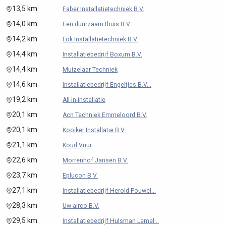
13,5 km
Faber Installatietechniek B.V.
14,0 km
Een duurzaam thuis B.V.
14,2 km
Lok Installatietechniek B.V.
14,4 km
Installatiebedrijf Boxum B.V.
14,4 km
Muizelaar Techniek
14,6 km
Installatiebedrijf Engeltjes B.V...
19,2 km
All-in-installatie
20,1 km
Acn Techniek Emmeloord B.V.
20,1 km
Kooiker Installatie B.V.
21,1 km
Koud Vuur
22,6 km
Morrenhof Jansen B.V.
23,7 km
Eplucon B.V.
27,1 km
Installatiebedrijf Herold Pouwel...
28,3 km
Uw-airco B.V.
29,5 km
Installatiebedrijf Hulsman Lemel...