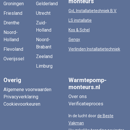
monteurs
Groningen
Gelderland
GvL Installatietechniek B.V.
Friesland
Utrecht
LS installatie
Drenthe
Zuid-
Holland
Kos & Schel
Noord-
Holland
Noord-
Sengy
Brabant
Flevoland
Verlinden Installatietechniek
Zeeland
Overijssel
Limburg
Overig
Warmtepomp-
monteurs.nl
Algemene voorwaarden
Over ons
Privacyverklaring
Verificatieproces
Cookievoorkeuren
In de lucht door
de Beste
Vakman