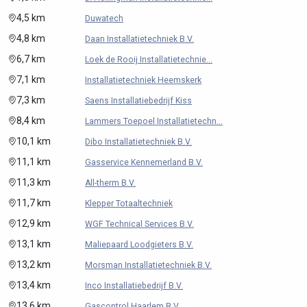
4,5 km
Duwatech
4,8 km
Daan Installatietechniek B.V.
6,7 km
Loek de Rooij Installatietechnie...
7,1 km
Installatietechniek Heemskerk
7,3 km
Saens Installatiebedrijf Kiss
8,4 km
Lammers Toepoel Installatietechn...
10,1 km
Dibo Installatietechniek B.V.
11,1 km
Gasservice Kennemerland B.V.
11,3 km
All-therm B.V.
11,7 km
Klepper Totaaltechniek
12,9 km
WGF Technical Services B.V.
13,1 km
Maliepaard Loodgieters B.V.
13,2 km
Morsman Installatietechniek B.V.
13,4 km
Inco Installatiebedrijf B.V.
13,6 km
Gascontrol Haarlem B.V.