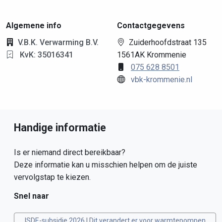
Algemene info
Contactgegevens
V.B.K. Verwarming B.V.
Zuiderhoofdstraat 135
KvK: 35016341
1561AK Krommenie
075 628 8501
vbk-krommenie.nl
Handige informatie
Is er niemand direct bereikbaar?
Deze informatie kan u misschien helpen om de juiste
vervolgstap te kiezen.
Snel naar
ISDE-subsidie 2026 | Dit verandert er voor warmtepompen