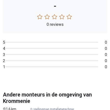
-
0 reviews
5
0
4
0
3
0
2
0
1
0
Andere monteurs in de omgeving van
Krommenie
1,6 km
D. Hellingman Installatietechnie...