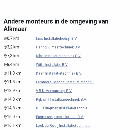
Andere monteurs in de omgeving van
Alkmaar
0,7 km
Inco Installatiebedrijf B.V.
3,2 km
Haring Klimaattechniek B.V.
7,3 km
Dibo Installatietechniek B.V.
8,4 km
Witte Installatie B.V.
11,0 km
Daan Installatietechniek B.V.
11,8 km
Lammers Toepoel Installatietechn...
13,9 km
V.B.K. Verwarming B.V.
14,3 km
Rijkhoff Installatietechniek B.V...
14,8 km
D. Hellingman Installatietechnie...
16,0 km
Pasterkamp Installateurs B.V.
16,1 km
Loek de Rooij Installatietechnie...