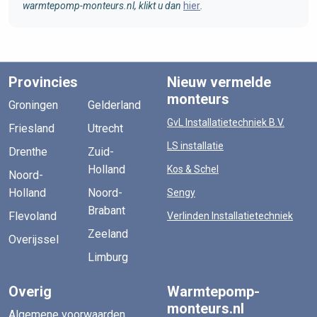
warmtepomp-monteurs.nl, klikt u dan
hier
.
Provincies
Nieuw vermelde
monteurs
Groningen
Gelderland
GvL Installatietechniek B.V.
Friesland
Utrecht
LS installatie
Drenthe
Zuid-
Holland
Kos & Schel
Noord-
Holland
Noord-
Sengy
Brabant
Flevoland
Verlinden Installatietechniek
Zeeland
Overijssel
Limburg
Overig
Warmtepomp-
monteurs.nl
Algemene voorwaarden