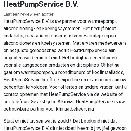
HeatPumpService B.V.
Laat een review een achter!
Leaflet
|
©
OpenStreetMap
contributors
HeatPumpService B.V. is uw partner voor warmtepomp-,
airconditioning- en koelingssystemen. Het bedrijf biedt
installatie, reparatie en onderhoud voor warmtepompen,
airconditioners en koelsystemen. Met ervaren medewerkers
en het juiste gereedschap werkt HeatPumpService aan
projecten van begin tot eind. Het bedrijf is gecertificeerd
voor alle aangeboden producten en disciplines. Of het nu
gaat om warmtepompen, airconditioners of koelinstallaties,
HeatPumpService heeft de expertise en ervaring om aan uw
behoeften te voldoen. Voor offertes en andere vragen kunt u
contact opnemen met HeatPumpService via de website of
per telefoon. Gevestigd in Alkmaar, HeatPumpService is uw
betrouwbare partner voor klimaatbeheersing.
Staat er niet tussen wat je zoekt? Dat betekend niet dat
HeatPumpService B.V. dit niet doet! Neem bij twijfel gewoon