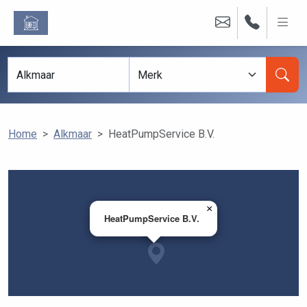
Home
Alkmaar
HeatPumpService B.V.
×
HeatPumpService B.V.