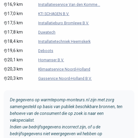
16,9 km
Installatieservice Van den Komme...
17,0 km
KTI SCHAGEN B.V.
17,5 km
Installatieburo Bromlewe B.V.
17,8 km
Duwatech
18,4 km
Installatietechniek Heemskerk
19,6 km
Deboots
20,1 km
Homanser B.V.
20,3 km
Klimaatservice Noord-Holland
20,3 km
Gasservice Noord-Holland B.V.
De gegevens op warmtepomp-monteurs.nl zijn met zorg
samengesteld op basis van publiek beschikbare bronnen, ten
behoeve van de consument die op zoek is naar een
vakspecialist.
Indien uw bedrijfsgegevens incorrect zijn, of u de
bedrijfsgegevens niet weergegeven wil hebben op