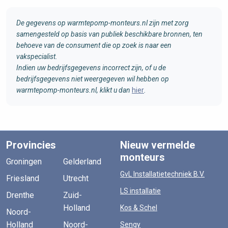
De gegevens op warmtepomp-monteurs.nl zijn met zorg
samengesteld op basis van publiek beschikbare bronnen, ten
behoeve van de consument die op zoek is naar een
vakspecialist.
Indien uw bedrijfsgegevens incorrect zijn, of u de
bedrijfsgegevens niet weergegeven wil hebben op
warmtepomp-monteurs.nl, klikt u dan
hier
.
Provincies
Nieuw vermelde
monteurs
Groningen
Gelderland
GvL Installatietechniek B.V.
Friesland
Utrecht
LS installatie
Drenthe
Zuid-
Holland
Kos & Schel
Noord-
Holland
Noord-
Sengy