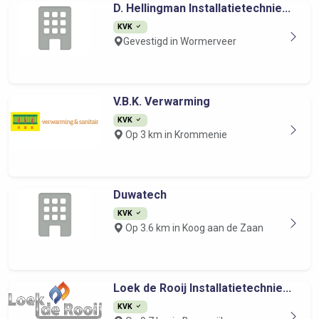
D. Hellingman Installatietechnie...
KVK
Gevestigd in Wormerveer
V.B.K. Verwarming
KVK
Op 3 km in Krommenie
Duwatech
KVK
Op 3.6 km in Koog aan de Zaan
Loek de Rooij Installatietechnie...
KVK