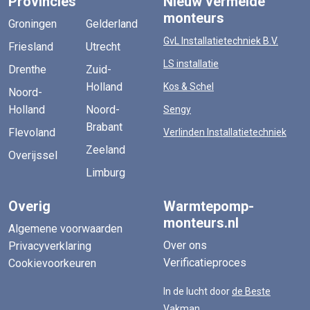
Provincies
Nieuw vermelde
monteurs
Groningen
Gelderland
GvL Installatietechniek B.V.
Friesland
Utrecht
LS installatie
Drenthe
Zuid-
Holland
Kos & Schel
Noord-
Holland
Noord-
Sengy
Brabant
Flevoland
Verlinden Installatietechniek
Zeeland
Overijssel
Limburg
Overig
Warmtepomp-
monteurs.nl
Algemene voorwaarden
Over ons
Privacyverklaring
Verificatieproces
Cookievoorkeuren
In de lucht door
de Beste
Vakman