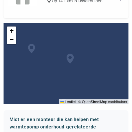
Op 14.1 km in IJsselmuiden
+
−
Leaflet
|
©
OpenStreetMap
contributors
Mist er een monteur die kan helpen met
warmtepomp onderhoud-gerelateerde